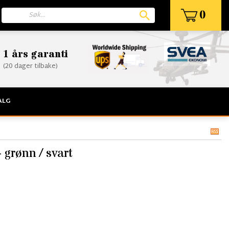
0
1 års garanti
(20 dager tilbake)
ALG
 grønn / svart