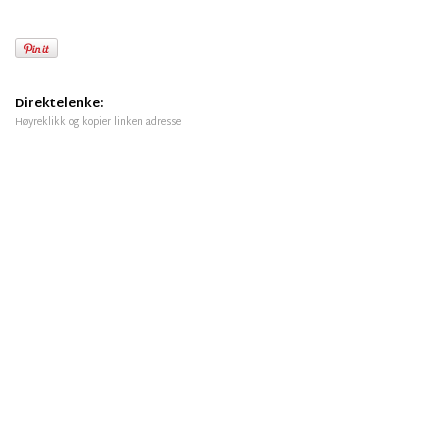
Direktelenke:
Høyreklikk og kopier linken adresse