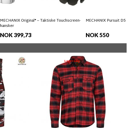
MECHANIX Original® – Taktiske Touchscreen-
MECHANIX Pursuit D5 Ha
hansker
NOK 399,73
NOK 550
Lagersalg