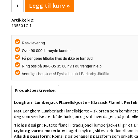
Legg til kurv »
Artikkel-ID:
135301G-1
Rask levering
Over 90 000 fornøyde kunder
Få pengene tilbake hvis du ikke er fornøyd
Ring oss på 00-8-35 35 80 hvis du trenger hjelp
Vennligst besøk oss!
Fysisk butikk i Barkarby Järfälla
Produktbeskrivelse:
Longhorn Lumberjack Flanellskjorte – Klassisk Flanell, Perfekt
Møt Longhorn Lumberjack Flanellskjorte – skjorten som kombinerer
deg som verdsetter både funksjon og stil i hverdagen, på jobb eller
Tidløs design:
Rutete flanell i tradisjonell lumberjack-stil gir et a
Mykt og varmt materiale:
Laget i myk og slitesterk flanell som 
Allsidig passform:
Romslig og behagelig passform som enkelt kan b