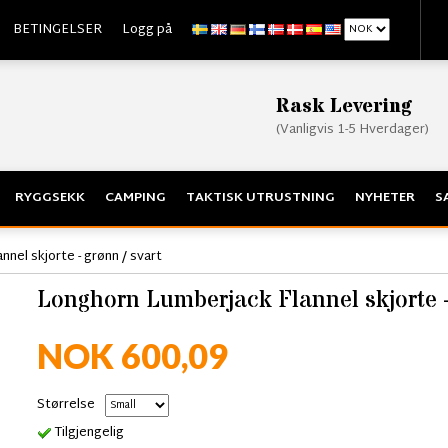
BETINGELSER
Logg på
Rask Levering
(Vanligvis 1-5 Hverdager)
RYGGSEKK
CAMPING
TAKTISK UTRUSTNING
NYHETER
S
nel skjorte - grønn / svart
Longhorn Lumberjack Flannel skjorte -
NOK 600,09
Størrelse
Tilgjengelig