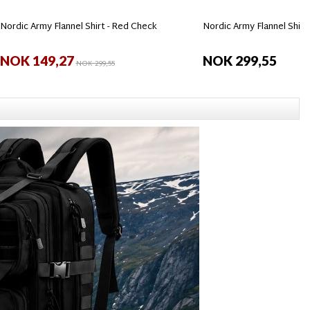
Nordic Army Flannel Shirt - Red Check
Nordic Army Flannel Shirt 
NOK 149,27
NOK 299,55
NOK 299,55