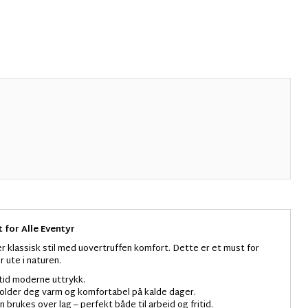
 for Alle Eventyr
 klassisk stil med uovertruffen komfort. Dette er et must for
 ute i naturen.
lltid moderne uttrykk.
holder deg varm og komfortabel på kalde dager.
rukes over lag – perfekt både til arbeid og fritid.