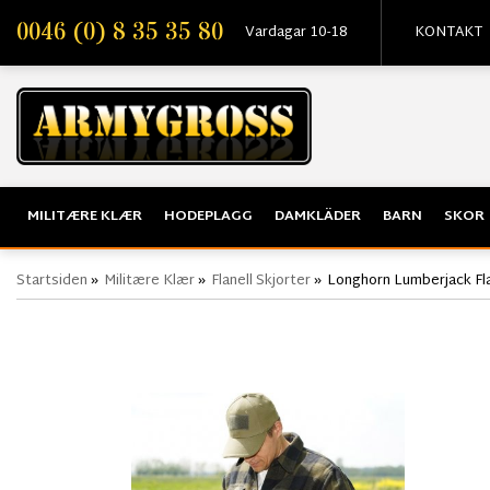
0046 (0) 8 35 35 80
Vardagar 10-18
KONTAKT
MILITÆRE KLÆR
HODEPLAGG
DAMKLÄDER
BARN
SKOR
Startsiden
»
Militære Klær
»
Flanell Skjorter
»
Longhorn Lumberjack Flan