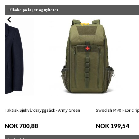
Tilbake på lager og nyheter
Nyhet
Taktisk Sjukvårdsryggsäck - Army Green
Swedish M90 Fabric ri
NOK 700,88
NOK 199,54