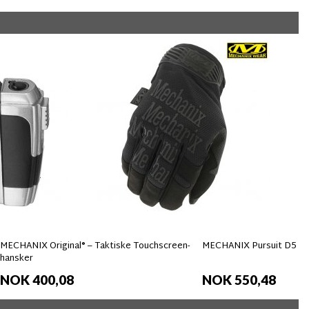
MECHANIX Original® – Taktiske Touchscreen-
MECHANIX Pursuit D5 Ha
hansker
NOK 400,08
NOK 550,48