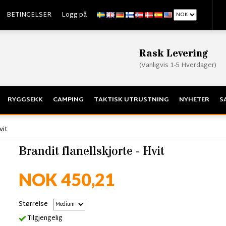
BETINGELSER
Logg på
Rask Levering
(Vanligvis 1-5 Hverdager)
RYGGSEKK
CAMPING
TAKTISK UTRUSTNING
NYHETER
S
vit
Brandit flanellskjorte - Hvit
NOK 450,21
Størrelse
Tilgjengelig