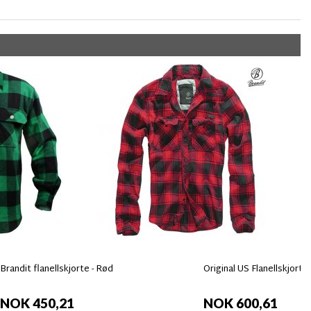
Brandit flanellskjorte - Rød
Original US Flanellskjorta
NOK 450,21
NOK 600,61