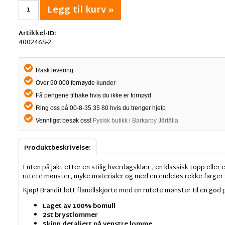
Legg til kurv »
Artikkel-ID:
400246S-2
Rask levering
Over 90 000 fornøyde kunder
Få pengene tilbake hvis du ikke er fornøyd
Ring oss på 00-8-35 35 80 hvis du trenger hjelp
Vennligst besøk oss!
Fysisk butikk i Barkarby Järfälla
Produktbeskrivelse:
Enten på jakt etter en stilig hverdagsklær , en klassisk topp eller 
rutete mønster, myke materialer og med en endeløs rekke farger 
Kjøp! Brandit lett flanellskjorte med en rutete mønster til en god p
Laget av 100% bomull
2st brystlommer
Skinn detaljert på venstre lomme.