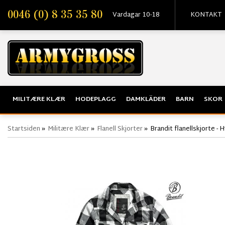
0046 (0) 8 35 35 80
Vardagar 10-18
KONTAKT
MILITÆRE KLÆR
HODEPLAGG
DAMKLÄDER
BARN
SKOR
Startsiden
»
Militære Klær
»
Flanell Skjorter
»
Brandit flanellskjorte - H