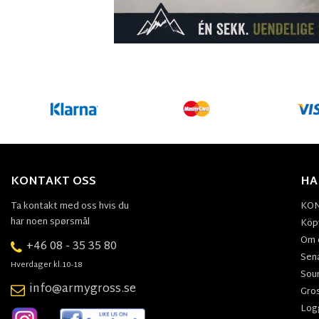
KONTAKT OSS
HA
Ta kontakt med oss hvis du
KO
har noen spørsmål
Köpv
Om 
+46 08 - 35 35 80
Sen
Hverdager kl.10-18
Sou
info@armygross.se
Gro
Log