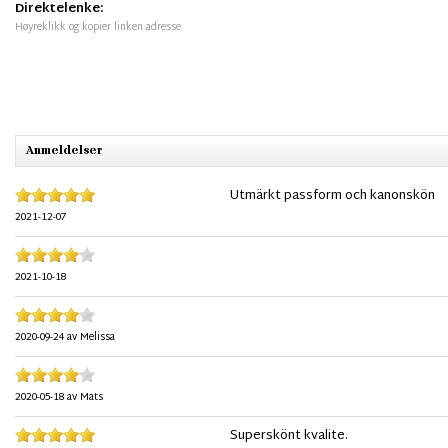
Direktelenke:
Høyreklikk og kopier linken adresse
Anmeldelser
Utmärkt passform och kanonskön
2021-12-07
2021-10-18
2020-09-24
av
Melissa
2020-05-18
av
Mats
Superskönt kvalite.