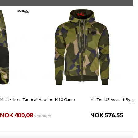
Salg
Matterhorn Tactical Hoodie - M90 Camo
Mil Tec US Assault Ryggs
NOK 400,08
NOK 576,55
NOK 576,55