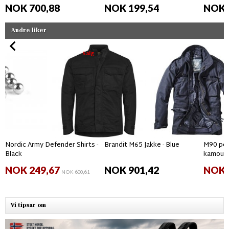
NOK 700,88
NOK 199,54
NOK 
Andre liker
Salg
Nordic Army Defender Shirts -
Brandit M65 Jakke - Blue
M90 per
Black
kamouf
NOK 249,67
NOK 901,42
NOK 
NOK 600,61
Vi tipsar om