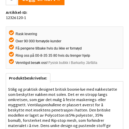
Artikkel-ID:
12326120-1
Rask levering
Over 90 000 fornøyde kunder
Få pengene tilbake hvis du ikke er fornøyd
Ring oss på 00-8-35 35 80 hvis du trenger hjelp
Vennligst besøk oss!
Fysisk butikk i Barkarby Järfälla
Produktbeskrivelse:
Stilig og praktisk designet britisk boonie-lue med nakkestøtte
som beskytter nakken mot solen. Det er en stropp langs
omkretsen, som gjør det mulig å feste maskerings- eller
myggnett. Ventilasjonshullene er plassert øverst for å
beskytte mot insektens penetrasjon i hatten. Den britiske
modellen er laget av Polycotton (65% polyester, 35%
bomull), forsterket med Rip-stop mesh, som forhindrer
materialet i å rive. Dens unike design og pustende stoff gir