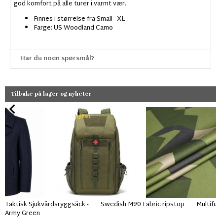
god komfort på alle turer i varmt vær.
Finnes i størrelse fra Small - XL
Farge: US Woodland Camo
Har du noen spørsmål?
Tilbake på lager og nyheter
Nyhet
Taktisk Sjukvårdsryggsäck -
Swedish M90 Fabric ripstop
Multifun
Army Green