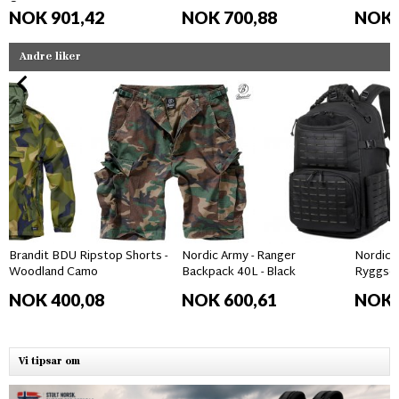
Camo
NOK 901,42
NOK 700,88
NOK 
Andre liker
Brandit BDU Ripstop Shorts -
Nordic Army - Ranger
Nordic 
Woodland Camo
Backpack 40L - Black
Ryggse
NOK 400,08
NOK 600,61
NOK 
Vi tipsar om