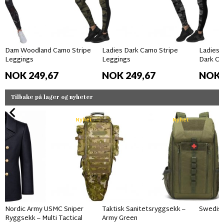
Dam Woodland Camo Stripe
Ladies Dark Camo Stripe
Ladies 
Leggings
Leggings
Dark C
NOK 249,67
NOK 249,67
NOK 
Tilbake på lager og nyheter
Nyhet
Nyhet
Nordic Army USMC Sniper
Taktisk Sanitetsryggsekk –
Swedish
Ryggsekk – Multi Tactical
Army Green