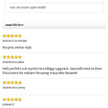
Har du noen spørsmål?
Anmeldelser
2020-05-27
av
Michael
Bra pris,verkar rejäl.
2019-09-26
av
Johan
Helt perfekt och mycket bra tillägg ryggsäck. Speciellt med en liten
ficka extra för enklare förvaring trasa eller liknande
2018-08-18
av
Jimmy
2018-06-27