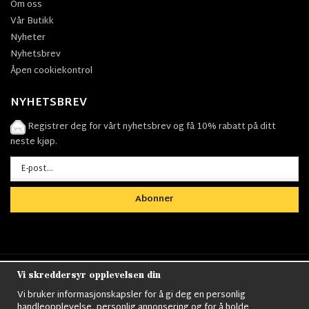
Om oss
Vår Butikk
Nyheter
Nyhetsbrev
Åpen cookiekontrol
NYHETSBREV
Registrer deg for vårt nyhetsbrev og få 10% rabatt på ditt
neste kjøp.
Abonner
Vi skreddersyr opplevelsen din
Nordens största utbud av
Militärkläder
,
M90
kläder,
Militärtöverskott,
Militärutrustning
,
Ordningsvakt
Vi bruker informasjonskapsler for å gi deg en personlig
utrustning,
väktarkläder
,
Militärbyxor,
Militärjackor,
M65
handleopplevelse, personlig annonsering og for å holde