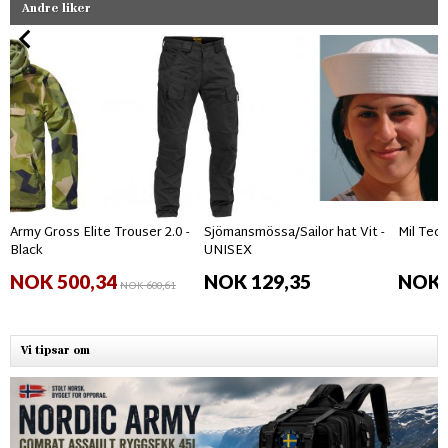
Andre liker
Army Gross Elite Trouser 2.0 -
Sjömansmössa/Sailor hat Vit -
Mil Tec 
Black
UNISEX
NOK 500,34
NOK 129,35
NOK 
NOK 600,61
Vi tipsar om