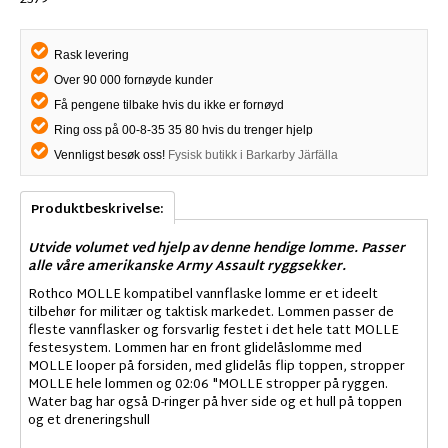
2379
Rask levering
Over 90 000 fornøyde kunder
Få pengene tilbake hvis du ikke er fornøyd
Ring oss på 00-8-35 35 80 hvis du trenger hjelp
Vennligst besøk oss!
Fysisk butikk i Barkarby Järfälla
Produktbeskrivelse:
Utvide volumet ved hjelp av denne hendige lomme. Passer
alle våre amerikanske Army Assault ryggsekker.
Rothco MOLLE kompatibel vannflaske lomme er et ideelt
tilbehør for militær og taktisk markedet. Lommen passer de
fleste vannflasker og forsvarlig festet i det hele tatt MOLLE
festesystem. Lommen har en front glidelåslomme med
MOLLE looper på forsiden, med glidelås flip toppen, stropper
MOLLE hele lommen og 02:06 "MOLLE stropper på ryggen.
Water bag har også D-ringer på hver side og et hull på toppen
og et dreneringshull