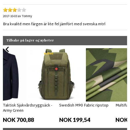
2017-10-03
av
Tommy
Bra kvalité men färgen är lite fel jämfört med svenska mtrl
Tilbake på lager og nyheter
Nyhet
Taktisk Sjukvårdsryggsäck -
Swedish M90 Fabric ripstop
Multifun
Army Green
NOK 700,88
NOK 199,54
NOK 