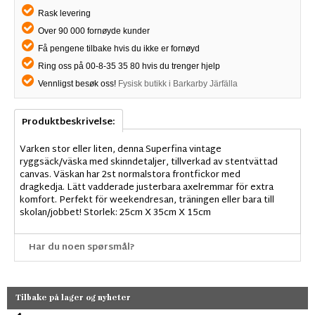
Rask levering
Over 90 000 fornøyde kunder
Få pengene tilbake hvis du ikke er fornøyd
Ring oss på 00-8-35 35 80 hvis du trenger hjelp
Vennligst besøk oss!
Fysisk butikk i Barkarby Järfälla
Produktbeskrivelse:
Varken stor eller liten, denna Superfina vintage
ryggsäck/väska med skinndetaljer, tillverkad av stentvättad
canvas. Väskan har 2st normalstora frontfickor med
dragkedja. Lätt vadderade justerbara axelremmar för extra
komfort. Perfekt för weekendresan, träningen eller bara till
skolan/jobbet! Storlek: 25cm X 35cm X 15cm
Har du noen spørsmål?
Tilbake på lager og nyheter