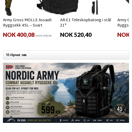
Army Gross MOLLE Assault
AR-E1 Teleskopbatong i stål
Army Gr
Ryggsekk 45L – Svart
21"
Ryggsek
NOK 400,08
NOK 520,40
NOK 
NOK 576,55
Vi tipsar om