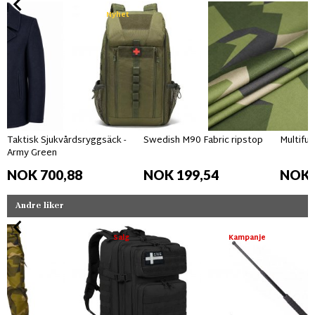
Nyhet
Taktisk Sjukvårdsryggsäck -
Swedish M90 Fabric ripstop
Multifun
Army Green
NOK 700,88
NOK 199,54
NOK 
Andre liker
Salg
Kampanje