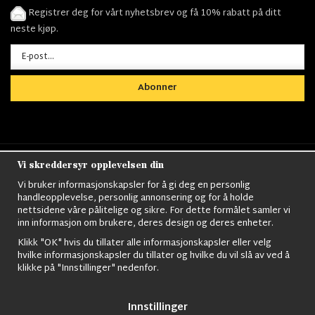
Registrer deg for vårt nyhetsbrev og få 10% rabatt på ditt
neste kjøp.
Abonner
Vi skreddersyr opplevelsen din
Nordens största utbud av
Militärkläder
,
M90
kläder,
Militärtöverskott,
Militärutrustning
,
Ordningsvakt
Vi bruker informasjonskapsler for å gi deg en personlig
utrustning,
väktarkläder
,
Militärbyxor,
Militärjackor,
M65
handleopplevelse, personlig annonsering og for å holde
Jackor,
Bomberjackor,
Militärkängor,
Militära Ryggsäckar,
Vintage Army
nettsidene våre pålitelige og sikre. For dette formålet samler vi
kläder,
Sjömanskläder
,
Paracord
,
Gasmask
,
Ghillie
inn informasjon om brukere, deres design og deres enheter.
Suits
,
Militärknivar
,
Militärklockor
,
Knivhandskar
,
Natotröjor
och mycket mer..
Klikk "OK" hvis du tillater alle informasjonskapsler eller velg
hvilke informasjonskapsler du tillater og hvilke du vil slå av ved å
klikke på "Innstillinger" nedenfor.
Innstillinger