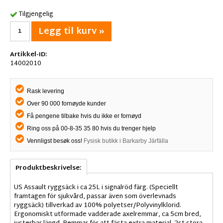
Tilgjengelig
Legg til kurv »
Artikkel-ID:
14002010
Rask levering
Over 90 000 fornøyde kunder
Få pengene tilbake hvis du ikke er fornøyd
Ring oss på 00-8-35 35 80 hvis du trenger hjelp
Vennligst besøk oss!
Fysisk butikk i Barkarby Järfälla
Produktbeskrivelse:
US Assault ryggsäck i ca 25L i signalröd färg. (Speciellt
framtagen för sjukvård, passar även som överlevnads
ryggsäck) tillverkad av 100% polyetser/Polyvinylklorid.
Ergonomiskt utformade vadderade axelremmar, ca 5cm bred,