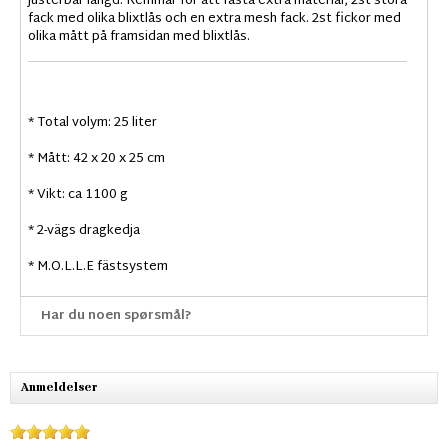
justerbar längd. Remmar för att fästa extra material, 2st stora
fack med olika blixtlås och en extra mesh fack. 2st fickor med
olika mått på framsidan med blixtlås.
* Total volym: 25 liter
* Mått: 42 x 20 x 25 cm
* Vikt: ca 1100 g
* 2-vägs dragkedja
* M.O.L.L.E fästsystem
Har du noen spørsmål?
Anmeldelser