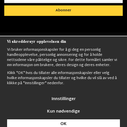
Abonner
Vi skreddersyr opplevelsen din
Nordens största utbud av
Militärkläder
,
M90
kläder,
Militärtöverskott,
Militärutrustning
,
Ordningsvakt
Vi bruker informasjonskapsler for å gi deg en personlig
utrustning,
väktarkläder
,
Militärbyxor,
Militärjackor,
M65
handleopplevelse, personlig annonsering og for å holde
Jackor,
Bomberjackor,
Militärkängor,
Militära Ryggsäckar,
Vintage Army
nettsidene våre pålitelige og sikre. For dette formålet samler vi
kläder,
Sjömanskläder
,
Paracord
,
Gasmask
,
Ghillie
inn informasjon om brukere, deres design og deres enheter.
Suits
,
Militärknivar
,
Militärklockor
,
Knivhandskar
,
Natotröjor
och mycket mer..
Klikk "OK" hvis du tillater alle informasjonskapsler eller velg
hvilke informasjonskapsler du tillater og hvilke du vil slå av ved å
klikke på "Innstillinger" nedenfor.
Innstillinger
Kun nødvendige
© 2009 Nordic Army Gross HB All Rights Reserved.
OK