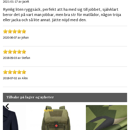
2021-01-17
av
Jacek
Rymlig liten ryggsäck, perfekt att ha med sig till jobbet, självklart
beror det på vart man jobbar, men bra str för matlådor, någon tröja
eller jacka och så lite annat. Jätte nöjd med den.
2020-06-07
av
Johan
2018-09-03
av
Stefan
2018-07-02
av
Alex
Tilbake på lager og nyheter
Nyhet