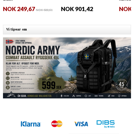
NOK 249,67
NOK 901,42
NOK 
NOK 600,61
Vi tipsar om