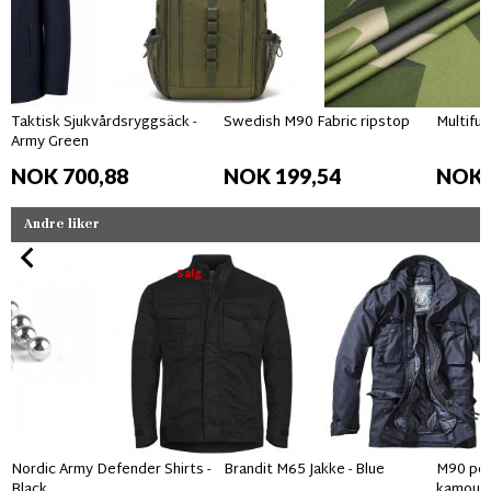
Taktisk Sjukvårdsryggsäck -
Swedish M90 Fabric ripstop
Multifun
Army Green
NOK 700,88
NOK 199,54
NOK 
Andre liker
Salg
Nordic Army Defender Shirts -
Brandit M65 Jakke - Blue
M90 per
Black
kamouf