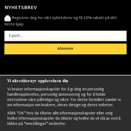
NYHETSBREV
Registrer deg for vårt nyhetsbrev og få 10% rabatt på ditt
neste kjøp.
Abonner
Vi skreddersyr opplevelsen din
Nordens största utbud av
Militärkläder
,
M90
kläder,
Militärtöverskott,
Militärutrustning
,
Ordningsvakt
Vi bruker informasjonskapsler for å gi deg en personlig
utrustning,
väktarkläder
,
Militärbyxor,
Militärjackor,
M65
handleopplevelse, personlig annonsering og for å holde
Jackor,
Bomberjackor,
Militärkängor,
Militära Ryggsäckar,
Vintage Army
nettsidene våre pålitelige og sikre. For dette formålet samler vi
kläder,
Sjömanskläder
,
Paracord
,
Gasmask
,
Ghillie
inn informasjon om brukere, deres design og deres enheter.
Suits
,
Militärknivar
,
Militärklockor
,
Knivhandskar
,
Natotröjor
och mycket mer..
Klikk "OK" hvis du tillater alle informasjonskapsler eller velg
hvilke informasjonskapsler du tillater og hvilke du vil slå av ved å
klikke på "Innstillinger" nedenfor.