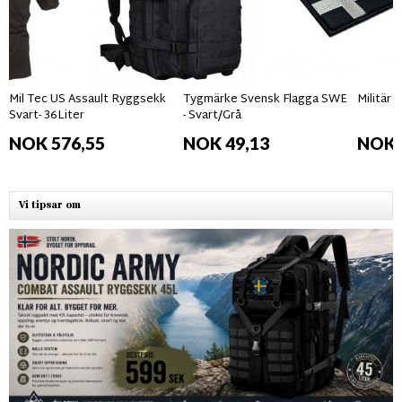
Mil Tec US Assault Ryggsekk
Tygmärke Svensk Flagga SWE
Militär
Svart- 36Liter
- Svart/Grå
NOK 576,55
NOK 49,13
NOK 
Vi tipsar om