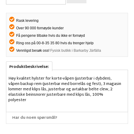
Rask levering
Over 90 000 fornøyde kunder
Få pengene tilbake hvis du ikke er fornøyd
Ring oss på 00-8-35 35 80 hvis du trenger hjelp
Vennligst besøk oss!
Fysisk butikk i Barkarby Järfälla
Produktbeskrivelse:
Høy kvalitet hylster for korte-våpen (justerbar i dybden),
våpen backup rem (justerbar med borrelås og fest), 3 magasin
lommer med klips lås, justerbar og avtakbar belte clew, 2
elastiske beinsnorer justerbare med klips lås, 100%
polyester
Har du noen spørsmål?