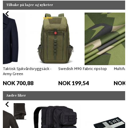
Tilbake på lager og nyheter
Nyhet
Taktisk Sjukvårdsryggsäck -
Swedish M90 Fabric ripstop
Multifun
Army Green
NOK 700,88
NOK 199,54
NOK 
Andre liker