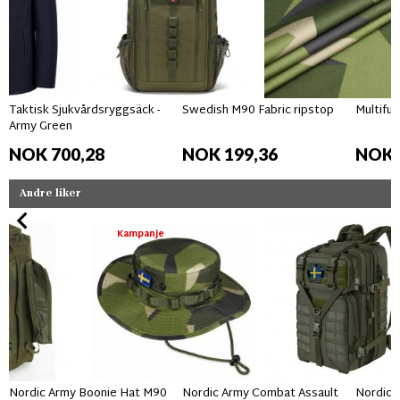
Taktisk Sjukvårdsryggsäck -
Swedish M90 Fabric ripstop
Multifun
Army Green
NOK 700,28
NOK 199,36
NOK 
Andre liker
Kampanje
Nordic Army Boonie Hat M90
Nordic Army Combat Assault
Nordic 