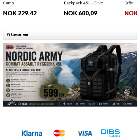
Camo
Backpack 45L - Olive
Grön
NOK 229,42
NOK 600,09
NOK 
Vi tipsar om