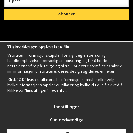
Abonner
Vi skreddersyr opplevelsen din
Nordens största utbud av
Militärkläder
,
M90
kläder,
Militärtöverskott,
Militärutrustning
,
Ordningsvakt
Vi bruker informasjonskapsler for å gi deg en personlig
utrustning,
väktarkläder
,
Militärbyxor,
Militärjackor,
M65
handleopplevelse, personlig annonsering og for å holde
Jackor,
Bomberjackor,
Militärkängor,
Militära Ryggsäckar,
Vintage Army
nettsidene våre pålitelige og sikre. For dette formålet samler vi
kläder,
Sjömanskläder
,
Paracord
,
Gasmask
,
Ghillie
inn informasjon om brukere, deres design og deres enheter.
Suits
,
Militärknivar
,
Militärklockor
,
Knivhandskar
,
Natotröjor
och mycket mer..
Klikk "OK" hvis du tillater alle informasjonskapsler eller velg
hvilke informasjonskapsler du tillater og hvilke du vil slå av ved å
klikke på "Innstillinger" nedenfor.
Innstillinger
Kun nødvendige
© 2009 Nordic Army Gross HB All Rights Reserved.