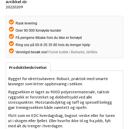
Artikkel-ID:
20220209
Rask levering
Over 90 000 fornøyde kunder
Få pengene tilbake hvis du ikke er fornøyd
Ring oss på 00-8-35 35 80 hvis du trenger hjelp
Vennligst besøk oss!
Fysisk butikk i Barkarby Järfälla
Produktbeskrivelse:
Bygget for idrettsutøvere. Robust, praktisk med smarte
løsninger som letter oppbevaring i sekken.
Ryggsekken er laget av 900D polyestermateriale, taktisk
ryggsekk er forsterket og dobbeltsydd ved alle
stresspunkter. Motstandsdyktig og tøff og spesiell belegg
gjør treningssekken både vanntett og ripefri.
Flott som en EDC hverdagsbag, bugout -veske eller for turen
ut i skogen eller fjellet. Eller hvorfor ikke til og fra jobb, fylt
med alt du trenger i hverdagen.