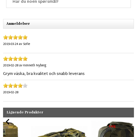
Har du noen spørsmål?
Anmeldelser
2019-03-24
av
Sofie
2019-02-28
av
Kenneth Nyberg
Grym väska, bra kvalitet och snabb leverans
2019-02-28
Lignende Produkter
Salg