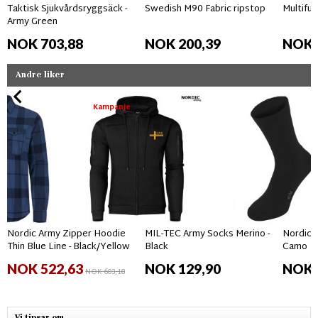
Taktisk Sjukvårdsryggsäck -
Swedish M90 Fabric ripstop
Multifun
Army Green
NOK 703,88
NOK 200,39
NOK 
Andre liker
Kampanje
Nordic Army Zipper Hoodie
MIL-TEC Army Socks Merino -
Nordic 
Thin Blue Line - Black/Yellow
Black
Camo
NOK 522,63
NOK 129,90
NOK 
NOK 603,18
Vi tipsar om