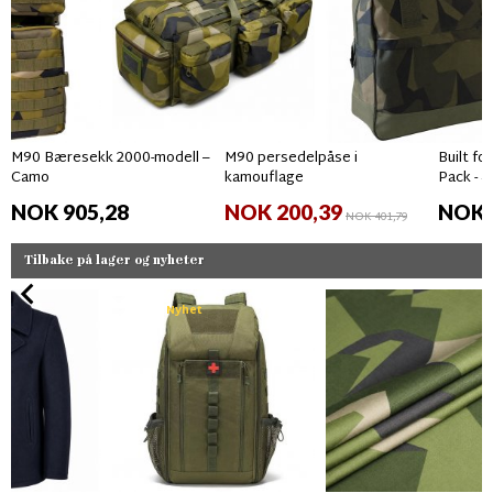
M90 Bæresekk 2000-modell –
M90 persedelpåse i
Built fo
Camo
kamouflage
Pack - 
NOK 905,28
NOK 200,39
NOK 
NOK 401,79
Tilbake på lager og nyheter
Nyhet