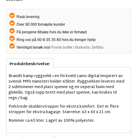
8003125
Rask levering
Over 90 000 fornøyde kunder
Få pengene tilbake hvis du ikke er fornøyd
Ring oss på 00-8-35 35 80 hvis du trenger hjelp
Vennligst besøk oss!
Fysisk butikk i Barkarby Järfälla
Produktbeskrivelse:
Brandit kamp ryggsekk i en fin kveld camo digital (inspirert av
svensk M90 mønster) holder 65liter. Ryggsekken leveres med
2 sidelommer med plast spenne og en seperat bunn med
glidelås. Også topp brett med plast spenne, kan brukes til
regn / bag.
Polstrede skulderstropper for ekstra komfort. Det er flere
stropper for ekstra bagasje. Størrelse: 63 x 43 x 21 cm.
Rommer ca 65 liter. Laget av 100% polyester.