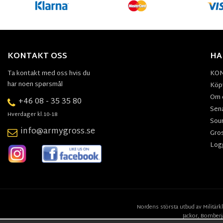
KONTAKT OSS
HA
Ta kontakt med oss hvis du
KO
har noen spørsmål
Köpv
Om 
+46 08 - 35 35 80
Sen
Hverdager kl.10-18
Sou
info@armygross.se
Gro
Log
Nordens största utbud av
Militärk
Jackor,
Bomberj