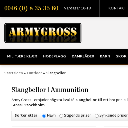
0046 (0) 8 35 35 80
Vardagar 10-18
KONTAKT
MILITÆRE KLÆR
HODEPLAGG
DAMKLÄDER
BARN
SKOR
Startsiden
»
Outdoor
»
Slangbellor
Slangbellor | Ammunition
Army Gross - erbjuder högsta kvalité
slangbellor
till ett bra pris.
S
Gross i
Stockholm
.
Sorter etter:
Navn
Stigende priser
Synkende priser