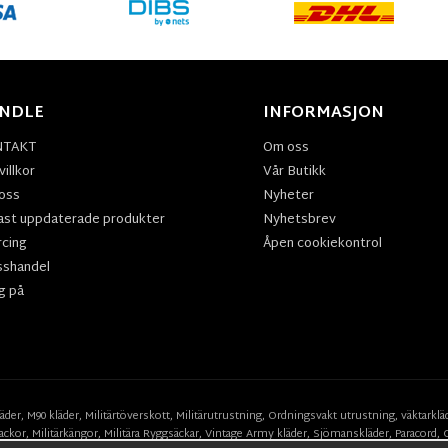
NDLE
INFORMASJON
NTAKT
Om oss
illkor
Vår Butikk
oss
Nyheter
ast uppdaterade produkter
Nyhetsbrev
rcing
Åpen cookiekontrol
sshandel
g på
läder
,
M90 kläder,
Militärtöverskott,
Militärutrustning
,
Ordningsvakt utrustning,
väktarklä
ackor,
Militärkängor,
Militära Ryggsäckar,
Vintage Army kläder,
Sjömanskläder
,
Paracord
,