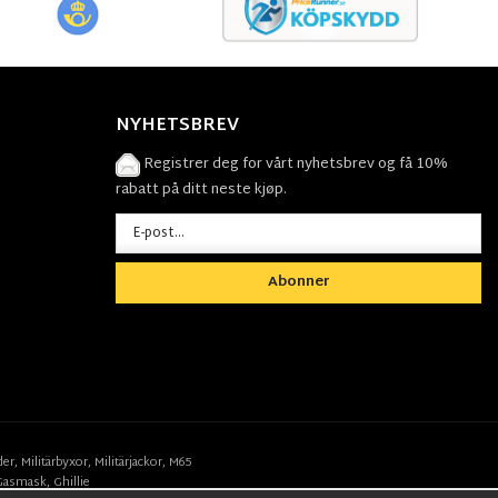
NYHETSBREV
Registrer deg for vårt nyhetsbrev og få 10%
rabatt på ditt neste kjøp.
Abonner
der
,
Militärbyxor,
Militärjackor,
M65
Gasmask
,
Ghillie