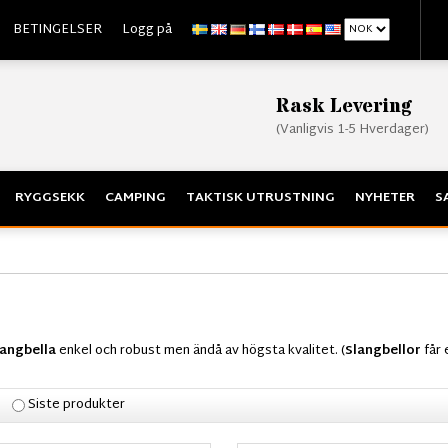
BETINGELSER
Logg på
Rask Levering
(Vanligvis 1-5 Hverdager)
RYGGSEKK
CAMPING
TAKTISK UTRUSTNING
NYHETER
S
langbella
enkel och robust men ändå av högsta kvalitet. (
Slangbellor
får 
Siste produkter