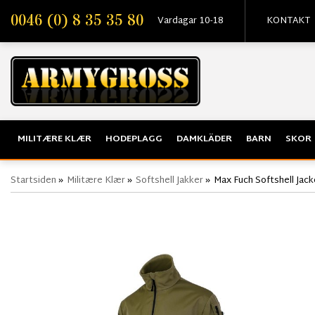
0046 (0) 8 35 35 80
Vardagar 10-18
KONTAKT
MILITÆRE KLÆR
HODEPLAGG
DAMKLÄDER
BARN
SKOR
Startsiden
»
Militære Klær
»
Softshell Jakker
»
Max Fuch Softshell Jacke