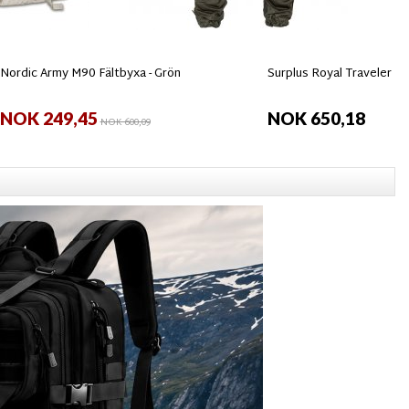
Nordic Army M90 Fältbyxa - Grön
Surplus Royal Traveler Bu
NOK 249,45
NOK 650,18
NOK 600,09