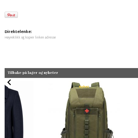
Direktelenke:
Høyreklikk og kopier linken adresse
Tilbake på lager og nyheter
Nyhet