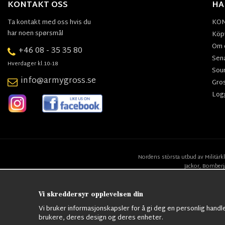
KONTAKT OSS
HA
Ta kontakt med oss hvis du
KO
har noen spørsmål
Köpv
Om 
+46 08 - 35 35 80
Sen
Hverdager kl.10-18
Sou
info@armygross.se
Gro
Log
Nordens största utbud av
Militärk
Jackor,
Bomberj
Vi skreddersyr opplevelsen din
Vi bruker informasjonskapsler for å gi deg en personlig handl
brukere, deres design og deres enheter.