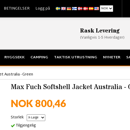
BETINGELSER
Logg på
Rask Levering
(Vanligvis 1-5 Hverdager)
RYGGSEKK
CAMPING
TAKTISK UTRUSTNING
NYHETER
S
t Australia - Green
Max Fuch Softshell Jacket Australia -
NOK 800,46
Storlek
Tilgjengelig