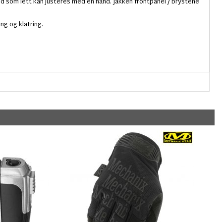
d som lett kan justeres med en hånd. Jakken frontpanel / brystene
ing og klatring.