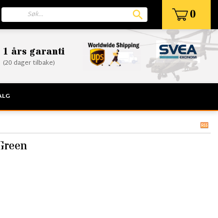
0
1 års garanti
(20 dager tilbake)
ALG
 Green