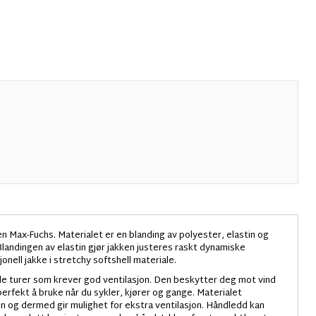
 Max-Fuchs. Materialet er en blanding av polyester, elastin og
landingen av elastin gjør jakken justeres raskt dynamiske
onell jakke i stretchy softshell materiale.
kle turer som krever god ventilasjon. Den beskytter deg mot vind
perfekt å bruke når du sykler, kjører og gange. Materialet
n og dermed gir mulighet for ekstra ventilasjon. Håndledd kan