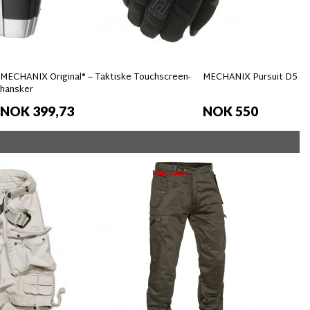
MECHANIX Original® – Taktiske Touchscreen-
MECHANIX Pursuit D5 Ha
hansker
NOK 399,73
NOK 550
Kampanje