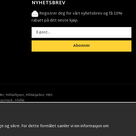
NYHETSBREV
Registrer deg for vårt nyhetsbrev og få 10%
rabatt på ditt neste kjøp.
Abonner
der
,
Militärbyxor,
Militärjackor,
M65
Gasmask
,
Ghillie
ge og sikre. For dette formålet samler vi inn informasjon om