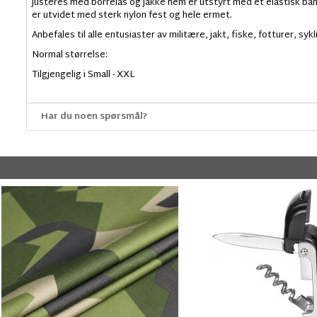
justeres med borrelås og jakke hem er utstyrt med et elastisk bån
er utvidet med sterk nylon fest og hele ermet.
Anbefales til alle entusiaster av militære, jakt, fiske, fotturer, sykl
Normal størrelse:
Tilgjengelig i Small - XXL
Har du noen spørsmål?