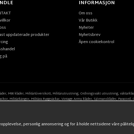
NDLE
INFORMASJON
NTAKT
Om oss
illkor
Vår Butikk
oss
Nyheter
ast uppdaterade produkter
Nyhetsbrev
rcing
Åpen cookiekontrol
sshandel
g på
läder
,
M90 kläder,
Militärtöverskott,
Militärutrustning
,
Ordningsvakt utrustning,
väktarklä
ackor,
Militärkängor,
Militära Ryggsäckar,
Vintage Army kläder,
Sjömanskläder
,
Paracord
,
Suits
,
Militärknivar
,
Militärklockor
,
Knivhandskar
,
Natotröjor
och mycket mer..
eopplevelse, personlig annonsering og for å holde nettsidene våre påliteli