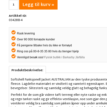
Legg til kurv »
Artikkel-ID:
03428B-4
Rask levering
Over 90 000 fornøyde kunder
Få pengene tilbake hvis du ikke er fornøyd
Ring oss på 00-8-35 35 80 hvis du trenger hjelp
Vennligst besøk oss!
Fysisk butikk i Barkarby Järfälla
Produktbeskrivelse:
Softshell Funksjonell Jacket AUSTRALIAN av den tyske produsenten
fleece. Lagdelte materialet er vindtett og vanntett egenskaper. B
bevegelser. Slitesterk og samtidig veldig glatt og behagelig funksj
Perfekt for de som går videre tøft terreng eller nyte raske og en
og regn tørker raskt og gir effektiv ventilasjon, noe som gjør den 
ventilerer veldig bra samtidig som jakken åpner opp under armhule