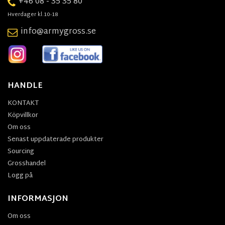
+46 08 - 35 35 80
Hverdager kl.10-18
info@armygross.se
HANDLE
KONTAKT
Köpvillkor
Om oss
Senast uppdaterade produkter
Sourcing
Grosshandel
Logg på
INFORMASJON
Om oss