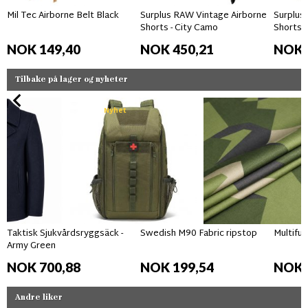
Mil Tec Airborne Belt Black
Surplus RAW Vintage Airborne
Surplus
Shorts - City Camo
Shorts 
NOK 149,40
NOK 450,21
NOK 
Tilbake på lager og nyheter
Nyhet
Taktisk Sjukvårdsryggsäck -
Swedish M90 Fabric ripstop
Multifun
Army Green
NOK 700,88
NOK 199,54
NOK 
Andre liker