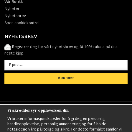
Vår Butikk
Nyheter
Nyhetsbrev
Åpen cookiekontrol
NYHETSBREV
Registrer deg for vårt nyhetsbrev og få 10% rabatt på ditt
neste kjøp.
Abonner
Vi skreddersyr opplevelsen din
Nordens största utbud av
Militärkläder
,
M90
kläder,
Militärtöverskott,
Militärutrustning
,
Ordningsvakt
Vi bruker informasjonskapsler for å gi deg en personlig
utrustning,
väktarkläder
,
Militärbyxor,
Militärjackor,
M65
handleopplevelse, personlig annonsering og for å holde
Jackor,
Bomberjackor,
Militärkängor,
Militära Ryggsäckar,
Vintage Army
nettsidene våre pålitelige og sikre. For dette formålet samler vi