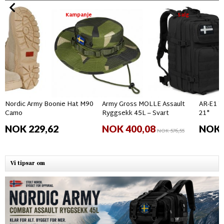
Kampanje
Salg
Nordic Army Boonie Hat M90
Army Gross MOLLE Assault
AR-E1 T
Camo
Ryggsekk 45L – Svart
21"
NOK 229,62
NOK 400,08
NOK 
NOK 576,55
Vi tipsar om