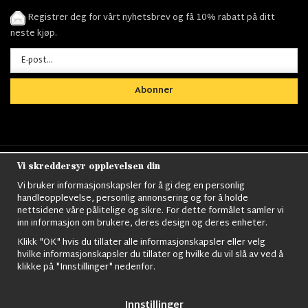
Registrer deg for vårt nyhetsbrev og få 10% rabatt på ditt
neste kjøp.
Abonner
Vi skreddersyr opplevelsen din
Nordens största utbud av
Militärkläder
,
M90
kläder,
Militärtöverskott,
Militärutrustning
,
Ordningsvakt
Vi bruker informasjonskapsler for å gi deg en personlig
utrustning,
väktarkläder
,
Militärbyxor,
Militärjackor,
M65
handleopplevelse, personlig annonsering og for å holde
Jackor,
Bomberjackor,
Militärkängor,
Militära Ryggsäckar,
Vintage Army
nettsidene våre pålitelige og sikre. For dette formålet samler vi
kläder,
Sjömanskläder
,
Paracord
,
Gasmask
,
Ghillie
inn informasjon om brukere, deres design og deres enheter.
Suits
,
Militärknivar
,
Militärklockor
,
Knivhandskar
,
Natotröjor
och mycket mer..
Klikk "OK" hvis du tillater alle informasjonskapsler eller velg
hvilke informasjonskapsler du tillater og hvilke du vil slå av ved å
klikke på "Innstillinger" nedenfor.
Innstillinger