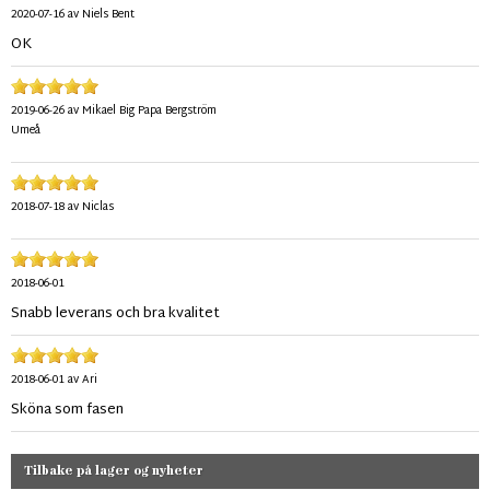
2020-07-16
av
Niels Bent
OK
2019-06-26
av
Mikael Big Papa Bergström
Umeå
2018-07-18
av
Niclas
2018-06-01
Snabb leverans och bra kvalitet
2018-06-01
av
Ari
Sköna som fasen
Tilbake på lager og nyheter