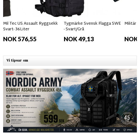
Mil Tec US Assault Ryggsekk
Tygmärke Svensk Flagga SWE
Militär
Svart- 36Liter
- Svart/Grå
NOK 576,55
NOK 49,13
NOK 
Vi tipsar om