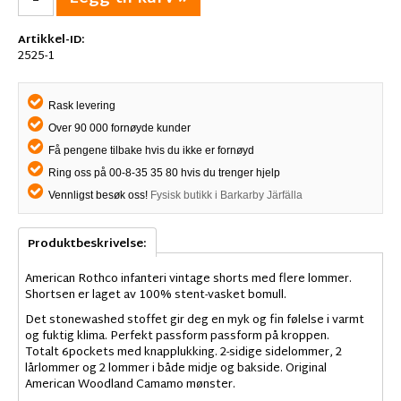
Artikkel-ID:
2525-1
Rask levering
Over 90 000 fornøyde kunder
Få pengene tilbake hvis du ikke er fornøyd
Ring oss på 00-8-35 35 80 hvis du trenger hjelp
Vennligst besøk oss!
Fysisk butikk i Barkarby Järfälla
Produktbeskrivelse:
American Rothco infanteri vintage shorts med flere lommer.
Shortsen er laget av 100% stent-vasket bomull.
Det stonewashed stoffet gir deg en myk og fin følelse i varmt
og fuktig klima. Perfekt passform passform på kroppen.
Totalt 6pockets med knapplukking. 2-sidige sidelommer, 2
lårlommer og 2 lommer i både midje og bakside. Original
American Woodland Camamo mønster.