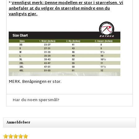
*
Vennligst merk: Denne modellen er stor i størrelsen. Vi
anbefaler at du velger én størrelse mindre enn du
vanligvis gjør.
MERK. Benåpningen er stor.
Har du noen spørsmål?
Anmeldelser