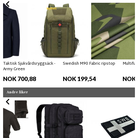
Nyhet
Taktisk Sjukvårdsryggsäck -
Swedish M90 Fabric ripstop
Multifun
Army Green
NOK 700,88
NOK 199,54
NOK 
Andre liker