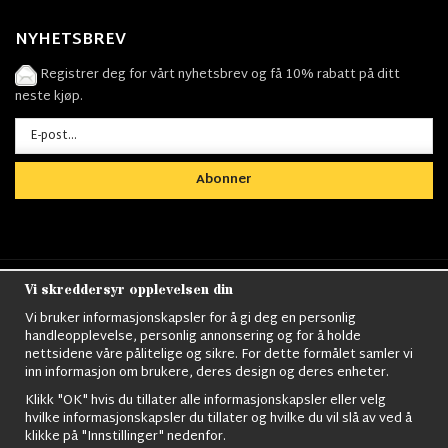
NYHETSBREV
Registrer deg for vårt nyhetsbrev og få 10% rabatt på ditt
neste kjøp.
Abonner
Vi skreddersyr opplevelsen din
Nordens största utbud av
Militärkläder
,
M90
kläder,
Militärtöverskott,
Militärutrustning
,
Ordningsvakt
Vi bruker informasjonskapsler for å gi deg en personlig
utrustning,
väktarkläder
,
Militärbyxor,
Militärjackor,
M65
handleopplevelse, personlig annonsering og for å holde
Jackor,
Bomberjackor,
Militärkängor,
Militära Ryggsäckar,
Vintage Army
nettsidene våre pålitelige og sikre. For dette formålet samler vi
kläder,
Sjömanskläder
,
Paracord
,
Gasmask
,
Ghillie
inn informasjon om brukere, deres design og deres enheter.
Suits
,
Militärknivar
,
Militärklockor
,
Knivhandskar
,
Natotröjor
och mycket mer..
Klikk "OK" hvis du tillater alle informasjonskapsler eller velg
hvilke informasjonskapsler du tillater og hvilke du vil slå av ved å
klikke på "Innstillinger" nedenfor.