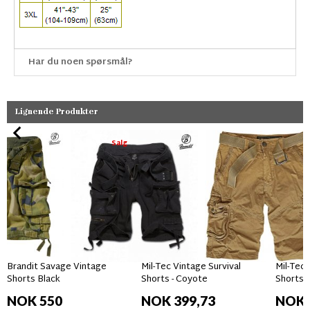
Har du noen spørsmål?
Lignende Produkter
Salg
Brandit Savage Vintage
Mil-Tec Vintage Survival
Mil-Tec 
Shorts Black
Shorts - Coyote
Shorts -
NOK 550
NOK 399,73
NOK 