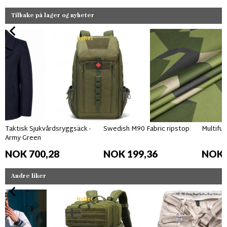
Tilbake på lager og nyheter
Nyhet
Taktisk Sjukvårdsryggsäck -
Swedish M90 Fabric ripstop
Multifun
Army Green
NOK 700,28
NOK 199,36
NOK 
Andre liker
Nyhet