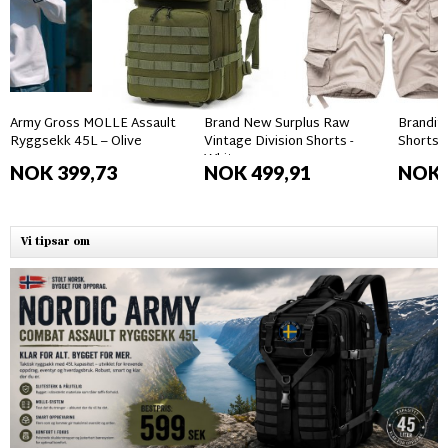
Army Gross MOLLE Assault
Brand New Surplus Raw
Brandit
Ryggsekk 45L – Olive
Vintage Division Shorts -
Shorts 
White
NOK 399,73
NOK 499,91
NOK 
Vi tipsar om