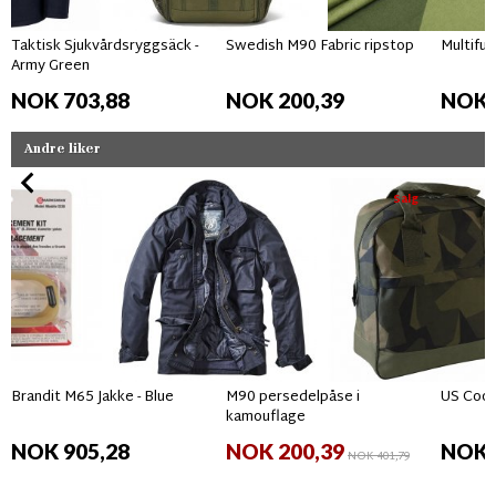
Taktisk Sjukvårdsryggsäck -
Swedish M90 Fabric ripstop
Multifun
Army Green
NOK 703,88
NOK 200,39
NOK 
Andre liker
Salg
Brandit M65 Jakke - Blue
M90 persedelpåse i
US Coop
kamouflage
NOK 905,28
NOK 200,39
NOK 
NOK 401,79