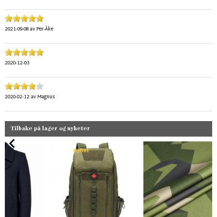
2021-09-08
av
Per-Åke
2020-12-03
2020-02-12
av
Magnus
Tilbake på lager og nyheter
Nyhet