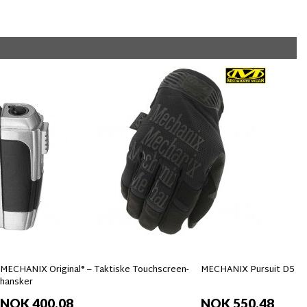
MECHANIX Original® – Taktiske Touchscreen-
MECHANIX Pursuit D5 Ha
hansker
NOK 400,08
NOK 550,48