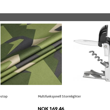
pstop
Multifunksjonell Stormlighter
NOK 169,46