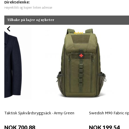
Direktelenke:
Høyreklikk og kopier linken adresse
Tilbake på lager og nyheter
Nyhet
Taktisk Sjukvårdsryggsäck - Army Green
Swedish M90 Fabric ri
NOK 700,88
NOK 199,54