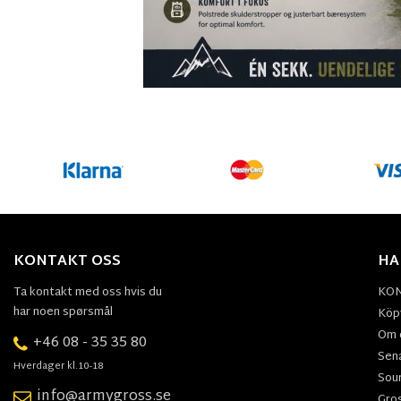
KONTAKT OSS
HA
Ta kontakt med oss hvis du
KO
har noen spørsmål
Köpv
Om 
+46 08 - 35 35 80
Sen
Hverdager kl.10-18
Sou
info@armygross.se
Gro