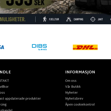
NDLE
INFORMASJON
NTAKT
Om oss
illkor
Vår Butikk
oss
Nyheter
ast uppdaterade produkter
Nyhetsbrev
rcing
Åpen cookiekontrol
sshandel