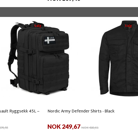
Salg
Salg
ault Ryggsekk 45L –
Nordic Army Defender Shirts - Black
NOK 249,67
76,55
NOK 600,61