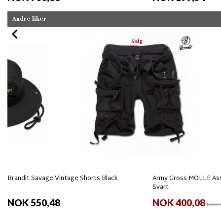
Andre liker
Salg
Brandit Savage Vintage Shorts Black
Army Gross MOLLE Ass
Svart
NOK 550,48
NOK 400,08
NOK 5