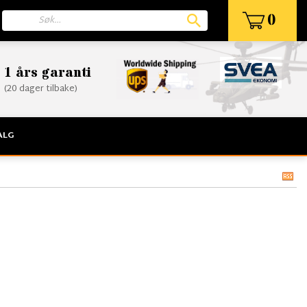
0
1 års garanti
(20 dager tilbake)
ALG