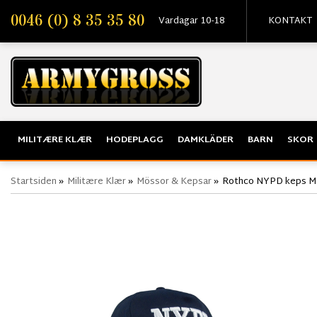
0046 (0) 8 35 35 80
Vardagar 10-18
KONTAKT
MILITÆRE KLÆR
HODEPLAGG
DAMKLÄDER
BARN
SKOR
Startsiden
»
Militære Klær
»
Mössor & Kepsar
»
Rothco NYPD keps Ma