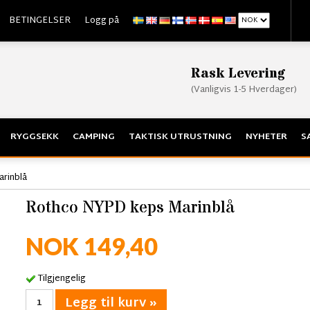
BETINGELSER
Logg på
Rask Levering
(Vanligvis 1-5 Hverdager)
RYGGSEKK
CAMPING
TAKTISK UTRUSTNING
NYHETER
S
rinblå
Rothco NYPD keps Marinblå
NOK 149,40
Tilgjengelig
Legg til kurv »