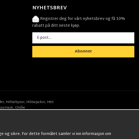
NYHETSBREV
Registrer deg for vårt nyhetsbrev og få 10%
rabatt på ditt neste kjøp.
Abonner
der
,
Militärbyxor,
Militärjackor,
M65
Gasmask
,
Ghillie
ge og sikre. For dette formålet samler vi inn informasjon om