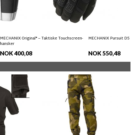
MECHANIX Original® – Taktiske Touchscreen-
MECHANIX Pursuit D5 Ha
hansker
NOK 400,08
NOK 550,48