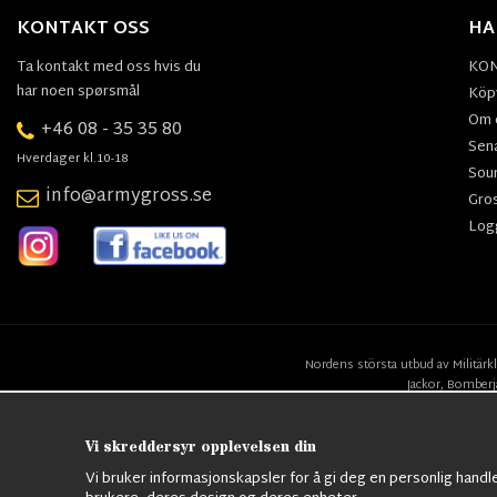
KONTAKT OSS
HA
Ta kontakt med oss hvis du
KO
har noen spørsmål
Köpv
Om 
+46 08 - 35 35 80
Sen
Hverdager kl.10-18
Sou
info@armygross.se
Gro
Log
Nordens största utbud av
Militärk
Jackor,
Bomberj
Vi skreddersyr opplevelsen din
Vi bruker informasjonskapsler for å gi deg en personlig handl