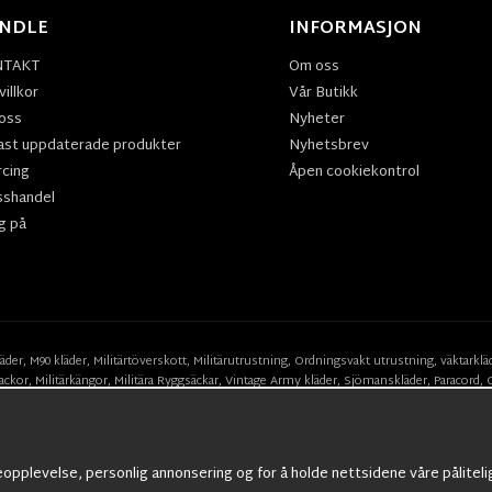
NDLE
INFORMASJON
NTAKT
Om oss
illkor
Vår Butikk
oss
Nyheter
ast uppdaterade produkter
Nyhetsbrev
rcing
Åpen cookiekontrol
sshandel
g på
läder
,
M90 kläder,
Militärtöverskott,
Militärutrustning
,
Ordningsvakt utrustning,
väktarklä
ackor,
Militärkängor,
Militära Ryggsäckar,
Vintage Army kläder,
Sjömanskläder
,
Paracord
,
Suits
,
Militärknivar
,
Militärklockor
,
Knivhandskar
,
Natotröjor
och mycket mer..
eopplevelse, personlig annonsering og for å holde nettsidene våre påliteli