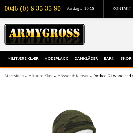
0046 (0) 8 35 35 80
Vardagar 10-18
KONTAKT
MILITÆRE KLÆR
HODEPLAGG
DAMKLÄDER
BARN
SKOR
Startsiden
»
Militære Klær
»
Mössor & Kepsar
»
Rothco G.I woodland 