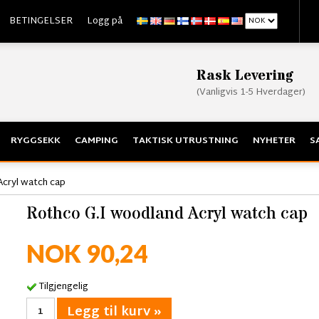
BETINGELSER
Logg på
Rask Levering
(Vanligvis 1-5 Hverdager)
RYGGSEKK
CAMPING
TAKTISK UTRUSTNING
NYHETER
S
Acryl watch cap
Rothco G.I woodland Acryl watch cap
NOK 90,24
Tilgjengelig
Legg til kurv »