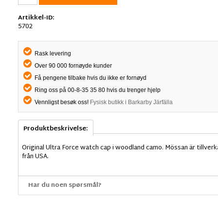
Artikkel-ID:
5702
Rask levering
Over 90 000 fornøyde kunder
Få pengene tilbake hvis du ikke er fornøyd
Ring oss på 00-8-35 35 80 hvis du trenger hjelp
Vennligst besøk oss!
Fysisk butikk i Barkarby Järfälla
Produktbeskrivelse:
Original Ultra Force watch cap i woodland camo. Mössan är tillve
från USA.
Har du noen spørsmål?