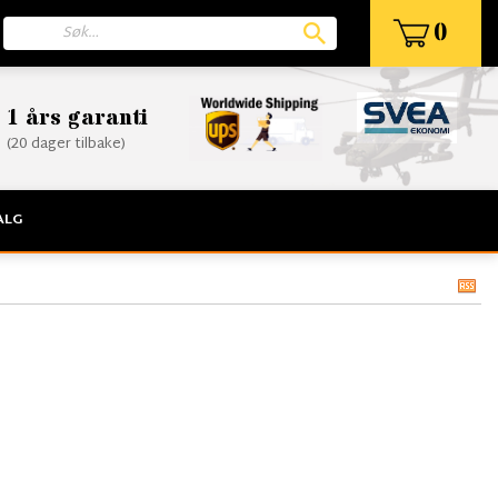
0
1 års garanti
(20 dager tilbake)
ALG