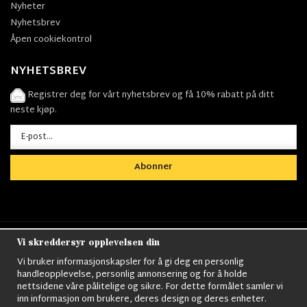
Nyheter
Nyhetsbrev
Åpen cookiekontrol
NYHETSBREV
Registrer deg for vårt nyhetsbrev og få 10% rabatt på ditt
neste kjøp.
Abonner
Vi skreddersyr opplevelsen din
Nordens största utbud av
Militärkläder
,
M90
kläder,
Militärtöverskott,
Militärutrustning
,
Ordningsvakt
Vi bruker informasjonskapsler for å gi deg en personlig
utrustning,
väktarkläder
,
Militärbyxor,
Militärjackor,
M65
handleopplevelse, personlig annonsering og for å holde
Jackor,
Bomberjackor,
Militärkängor,
Militära Ryggsäckar,
Vintage Army
nettsidene våre pålitelige og sikre. For dette formålet samler vi
kläder,
Sjömanskläder
,
Paracord
,
Gasmask
,
Ghillie
inn informasjon om brukere, deres design og deres enheter.