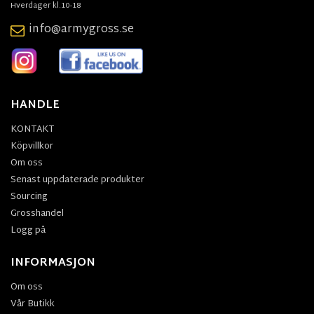
Hverdager kl.10-18
info@armygross.se
HANDLE
KONTAKT
Köpvillkor
Om oss
Senast uppdaterade produkter
Sourcing
Grosshandel
Logg på
INFORMASJON
Om oss
Vår Butikk