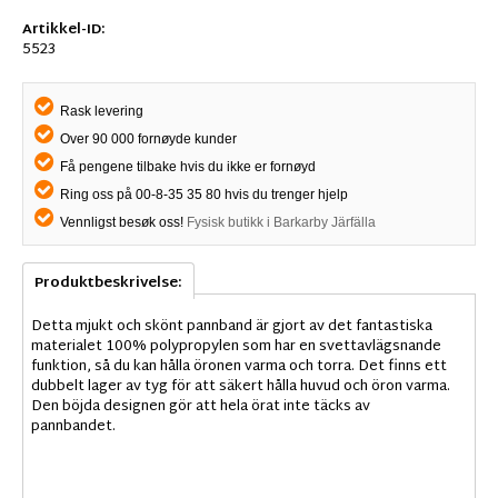
Artikkel-ID:
5523
Rask levering
Over 90 000 fornøyde kunder
Få pengene tilbake hvis du ikke er fornøyd
Ring oss på 00-8-35 35 80 hvis du trenger hjelp
Vennligst besøk oss!
Fysisk butikk i Barkarby Järfälla
Produktbeskrivelse:
Detta mjukt och skönt pannband är gjort av det fantastiska
materialet 100% polypropylen som har en svettavlägsnande
funktion, så du kan hålla öronen varma och torra. Det finns ett
dubbelt lager av tyg för att säkert hålla huvud och öron varma.
Den böjda designen gör att hela örat inte täcks av
pannbandet.