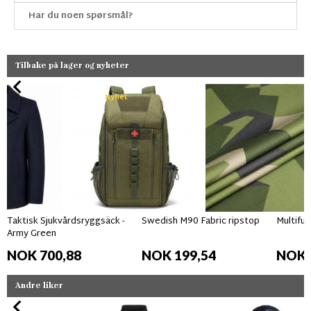
Har du noen spørsmål?
Tilbake på lager og nyheter
Nyhet
Taktisk Sjukvårdsryggsäck -
Swedish M90 Fabric ripstop
Multifun
Army Green
NOK 700,88
NOK 199,54
NOK 
Andre liker