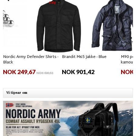
Salg
Nordic Army Defender Shirts -
Brandit M65 Jakke - Blue
M90 per
Black
kamouf
NOK 249,67
NOK 901,42
NOK 
NOK 600,61
Vi tipsar om