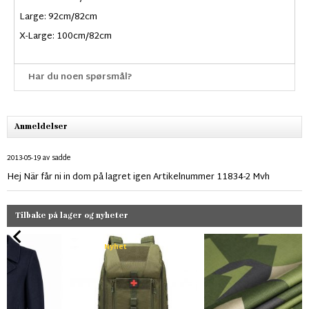
Large: 92cm/82cm
X-Large: 100cm/82cm
Har du noen spørsmål?
Anmeldelser
2013-05-19
av
sadde
Hej När får ni in dom på lagret igen Artikelnummer 11834-2 Mvh
Tilbake på lager og nyheter
Nyhet