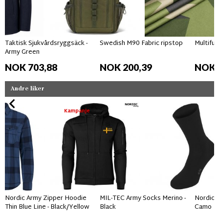
Taktisk Sjukvårdsryggsäck -
Swedish M90 Fabric ripstop
Multifun
Army Green
NOK 703,88
NOK 200,39
NOK 
Andre liker
Kampanje
Nordic Army Zipper Hoodie
MIL-TEC Army Socks Merino -
Nordic 
Thin Blue Line - Black/Yellow
Black
Camo