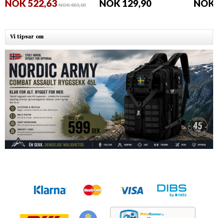
NOK 522,63
NOK 129,90
NOK 
NOK 603,18
Vi tipsar om