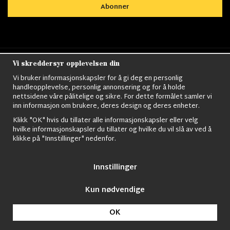
Abonner
Vi skreddersyr opplevelsen din
Nordens största utbud av
Militärkläder
,
M90
kläder,
Militärtöverskott,
Militärutrustning
,
Ordningsvakt
Vi bruker informasjonskapsler for å gi deg en personlig
utrustning,
väktarkläder
,
Militärbyxor,
Militärjackor,
M65
handleopplevelse, personlig annonsering og for å holde
Jackor,
Bomberjackor,
Militärkängor,
Militära Ryggsäckar,
Vintage Army
nettsidene våre pålitelige og sikre. For dette formålet samler vi
kläder,
Sjömanskläder
,
Paracord
,
Gasmask
,
Ghillie
inn informasjon om brukere, deres design og deres enheter.
Suits
,
Militärknivar
,
Militärklockor
,
Knivhandskar
,
Natotröjor
och mycket mer..
Klikk "OK" hvis du tillater alle informasjonskapsler eller velg
hvilke informasjonskapsler du tillater og hvilke du vil slå av ved å
klikke på "Innstillinger" nedenfor.
Innstillinger
Kun nødvendige
© 2009 Nordic Army Gross HB All Rights Reserved.
OK