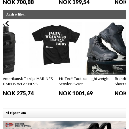
NOK 700,88
NOK 199,54
NOK 
Andre liker
Amerikansk T-tröja MARINES
Mil Tec® Tactical Lightweight
Brandit
PAIN IS WEAKNESS
Støvler- Svart
Shorts 
NOK 275,74
NOK 1001,69
NOK 
Vi tipsar om