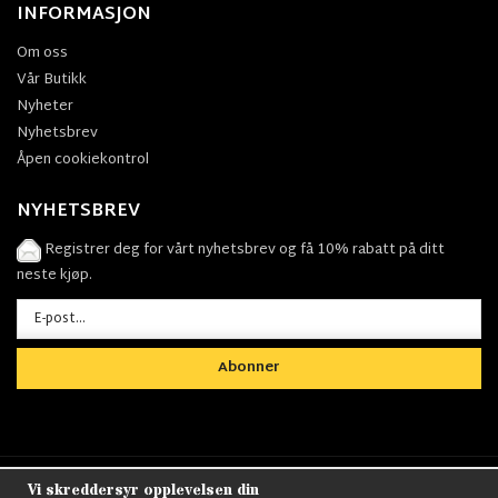
INFORMASJON
Om oss
Vår Butikk
Nyheter
Nyhetsbrev
Åpen cookiekontrol
NYHETSBREV
Registrer deg for vårt nyhetsbrev og få 10% rabatt på ditt
neste kjøp.
Abonner
Vi skreddersyr opplevelsen din
Nordens största utbud av
Militärkläder
,
M90