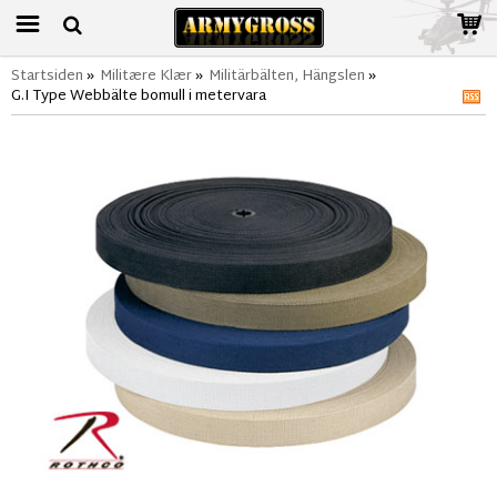
Startsiden
»
Militære Klær
»
Militärbälten, Hängslen
»
G.I Type Webbälte bomull i metervara