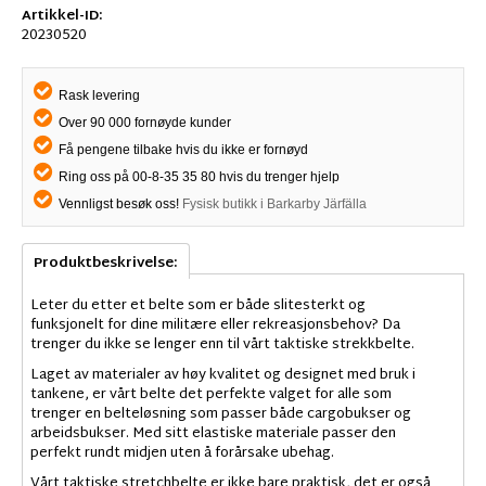
Artikkel-ID:
20230520
Rask levering
Over 90 000 fornøyde kunder
Få pengene tilbake hvis du ikke er fornøyd
Ring oss på 00-8-35 35 80 hvis du trenger hjelp
Vennligst besøk oss!
Fysisk butikk i Barkarby Järfälla
Produktbeskrivelse:
Leter du etter et belte som er både slitesterkt og
funksjonelt for dine militære eller rekreasjonsbehov? Da
trenger du ikke se lenger enn til vårt taktiske strekkbelte.
Laget av materialer av høy kvalitet og designet med bruk i
tankene, er vårt belte det perfekte valget for alle som
trenger en belteløsning som passer både cargobukser og
arbeidsbukser. Med sitt elastiske materiale passer den
perfekt rundt midjen uten å forårsake ubehag.
Vårt taktiske stretchbelte er ikke bare praktisk, det er også