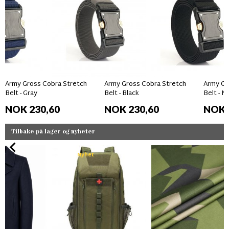
Army Gross Cobra Stretch
Army Gross Cobra Stretch
Army Gr
Belt - Gray
Belt - Black
Belt - N
NOK 230,60
NOK 230,60
NOK 
Tilbake på lager og nyheter
Nyhet