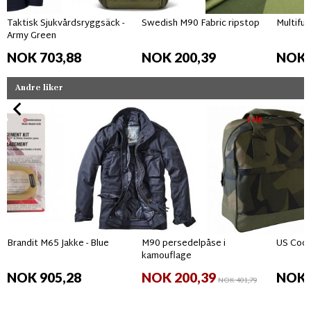
Taktisk Sjukvårdsryggsäck -
Swedish M90 Fabric ripstop
Multifun
Army Green
NOK 703,88
NOK 200,39
NOK 
Andre liker
Salg
Brandit M65 Jakke - Blue
M90 persedelpåse i
US Coop
kamouflage
NOK 905,28
NOK 200,39
NOK 
NOK 401,79