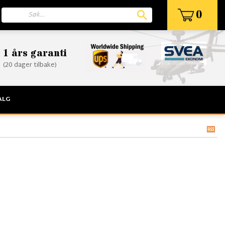
0
1 års garanti
(20 dager tilbake)
ALG