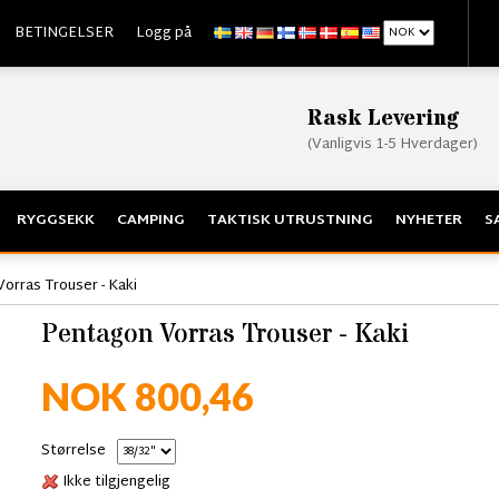
BETINGELSER
Logg på
Rask Levering
(Vanligvis 1-5 Hverdager)
RYGGSEKK
CAMPING
TAKTISK UTRUSTNING
NYHETER
S
orras Trouser - Kaki
Pentagon Vorras Trouser - Kaki
NOK 800,46
Størrelse
Ikke tilgjengelig