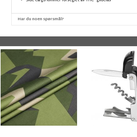
Side cargo lommer forseglet av THC® glidelås
Har du noen spørsmål?