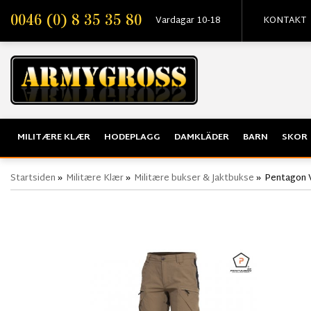
0046 (0) 8 35 35 80
Vardagar 10-18
KONTAKT
MILITÆRE KLÆR
HODEPLAGG
DAMKLÄDER
BARN
SKOR
Startsiden
»
Militære Klær
»
Militære bukser & Jaktbukse
»
Pentagon V