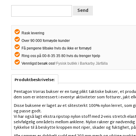
Send
Rask levering
Over 90 000 fornøyde kunder
Få pengene tilbake hvis du ikke er fornøyd
Ring oss på 00-8-35 35 80 hvis du trenger hjelp
Vennligst besøk oss!
Fysisk butikk i Barkarby Järfälla
Produktbeskrivelse:
Pentagon Vorras bukser er en tung plikt taktiske bukser, et produk
dem som er interessert i eventyr aktiviteter som fotturer, jakt ell
Disse buksene er laget av et slitesterkt 100% nylon lerret, som gir 
og passe godt.
Vi har også lagt ekstra ripstop nylon stoff med 2-veis stretch el
selvfølgelig områdets mellom anklene. Nylon rakner gir nødvendig 
tykkelse til å beskytte kroppen mot riper, skader og fuktighet, på