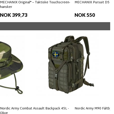
MECHANIX Original® – Taktiske Touchscreen-
MECHANIX Pursuit D5 Ha
hansker
NOK 399,73
NOK 550
Nordic Army Combat Assault Backpack 45L -
Nordic Army M90 Fältbyxa
Olive