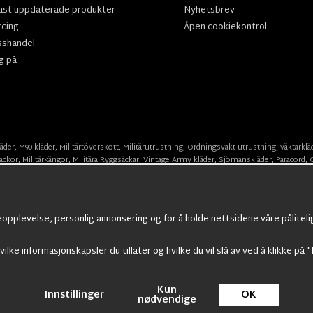
ast uppdaterade produkter
Nyhetsbrev
rcing
Åpen cookiekontrol
sshandel
g på
läder
,
M90 kläder,
Militärtöverskott,
Militärutrustning
,
Ordningsvakt utrustning,
väktarklä
ackor,
Militärkängor,
Militära Ryggsäckar,
Vintage Army kläder,
Sjömanskläder
,
Paracord
,
Suits
,
Militärknivar
,
Militärklockor
,
Knivhandskar
,
Natotröjor
och mycket mer..
eopplevelse, personlig annonsering og for å holde nettsidene våre påliteli
vilke informasjonskapsler du tillater og hvilke du vil slå av ved å klikke på "
Kun
Innstillinger
OK
© 2009 Nordic Army Gross HB All Rights Reserved.
nødvendige