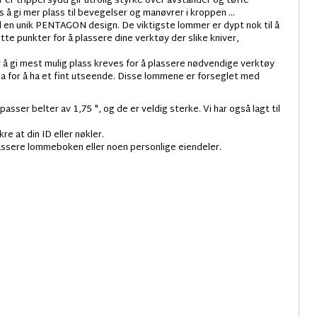
r trippel sydd gir utrolig styrke over avstander og tøffe
 å gi mer plass til bevegelser og manøvrer i kroppen ...
d en unik PENTAGON design. De viktigste lommer er dypt nok til å
te punkter for å plassere dine verktøy der slike kniver,
 å gi mest mulig plass kreves for å plassere nødvendige verktøy
ina for å ha et fint utseende. Disse lommene er forseglet med
asser belter av 1,75 ", og de er veldig sterke. Vi har også lagt til
re at din ID eller nøkler.
lassere lommeboken eller noen personlige eiendeler.