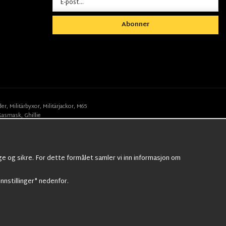
Abonner
der
,
Militärbyxor,
Militärjackor,
M65
Gasmask
,
Ghillie
ge og sikre. For dette formålet samler vi inn informasjon om
Innstillinger" nedenfor.