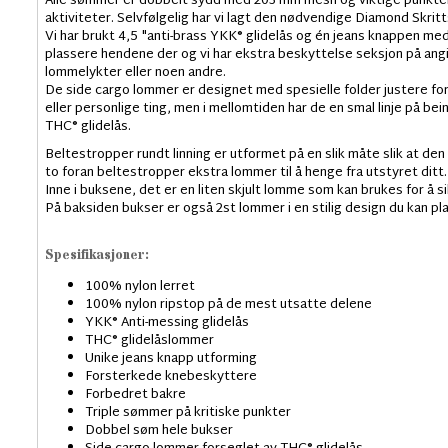
Alle sømmer er dobbelt sydd med 203 mm mesh og viktige punkter e
aktiviteter. Selvfølgelig har vi lagt den nødvendige Diamond Skritts
Vi har brukt 4,5 "anti-brass YKK® glidelås og én jeans knappen me
plassere hendene der og vi har ekstra beskyttelse seksjon på angit
lommelykter eller noen andre.
De side cargo lommer er designet med spesielle folder justere for
eller personlige ting, men i mellomtiden har de en smal linje på be
THC® glidelås.
Beltestropper rundt linning er utformet på en slik måte slik at den p
to foran beltestropper ekstra lommer til å henge fra utstyret ditt.
Inne i buksene, det er en liten skjult lomme som kan brukes for å sik
På baksiden bukser er også 2st lommer i en stilig design du kan p
Spesifikasjoner:
100% nylon lerret
100% nylon ripstop på de mest utsatte delene
YKK® Anti-messing glidelås
THC® glidelåslommer
Unike jeans knapp utforming
Forsterkede knebeskyttere
Forbedret bakre
Triple sømmer på kritiske punkter
Dobbel søm hele bukser