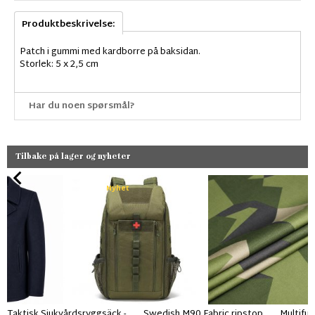
Produktbeskrivelse:
Patch i gummi med kardborre på baksidan.
Storlek: 5 x 2,5 cm
Har du noen spørsmål?
Tilbake på lager og nyheter
Nyhet
Taktisk Sjukvårdsryggsäck -
Swedish M90 Fabric ripstop
Multifun