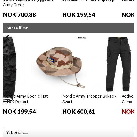
Army Green
NOK 700,88
NOK 199,54
NOK 
Andre liker
Nordic Army Boonie Hat
Nordic Army Trooper Bukse -
Active 
M90K Desert
Svart
Camo
NOK 199,54
NOK 600,61
NOK 
Vi tipsar om