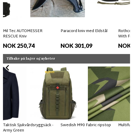
Mil Tec AUTOMESSER
Paracord kniv med Eldstål
Rothco 
RESCUE Kniv
With Fir
NOK 250,74
NOK 301,09
NOK 
Tilbake på lager og nyheter
Nyhet
Taktisk Sjukvårdsryggsäck -
Swedish M90 Fabric ripstop
Multifun
Army Green