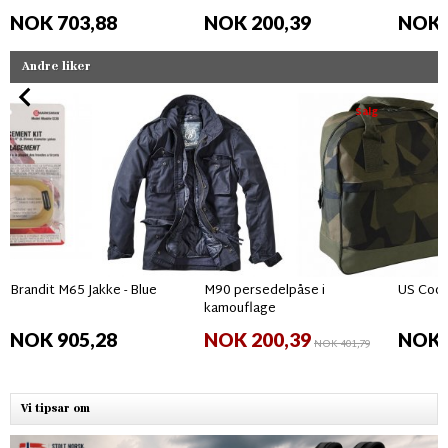
NOK 703,88
NOK 200,39
NOK 
Andre liker
Salg
Brandit M65 Jakke - Blue
M90 persedelpåse i
US Coop
kamouflage
NOK 905,28
NOK 200,39
NOK 
NOK 401,79
Vi tipsar om