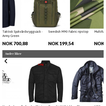
Taktisk Sjukvårdsryggsäck -
Swedish M90 Fabric ripstop
Multifun
Army Green
NOK 700,88
NOK 199,54
NOK 
Andre liker
Salg