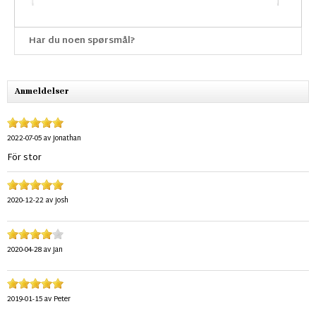
Har du noen spørsmål?
Anmeldelser
2022-07-05
av
Jonathan
För stor
2020-12-22
av
Josh
2020-04-28
av
Jan
2019-01-15
av
Peter