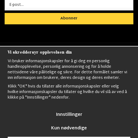
Abonner
Vi skreddersyr opplevelsen din
Nordens största utbud av
Militärkläder
,
M90
kläder,
Militärtöverskott,
Militärutrustning
,
Ordningsvakt
Vi bruker informasjonskapsler for å gi deg en personlig
utrustning,
väktarkläder
,
Militärbyxor,
Militärjackor,
M65
handleopplevelse, personlig annonsering og for å holde
Jackor,
Bomberjackor,
Militärkängor,
Militära Ryggsäckar,
Vintage Army
nettsidene våre pålitelige og sikre. For dette formålet samler vi
kläder,
Sjömanskläder
,
Paracord
,
Gasmask
,
Ghillie
inn informasjon om brukere, deres design og deres enheter.
Suits
,
Militärknivar
,
Militärklockor
,
Knivhandskar
,
Natotröjor
och mycket mer..
Klikk "OK" hvis du tillater alle informasjonskapsler eller velg
hvilke informasjonskapsler du tillater og hvilke du vil slå av ved å
klikke på "Innstillinger" nedenfor.
Innstillinger
Kun nødvendige
© 2009 Nordic Army Gross HB All Rights Reserved.