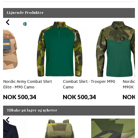
Lignende Produkter
Nordic Army Combat Shirt
Combat Shirt - Trooper M90
Nordic A
Elite - M90 Camo
Camo
M90K
NOK 500,34
NOK 500,34
NOK 
Tilbake på lager og nyheter
Nyhet