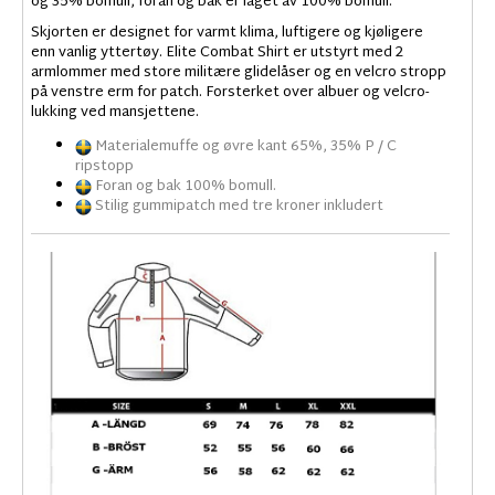
og 35% bomull, foran og bak er laget av 100% bomull.
Skjorten er designet for varmt klima, luftigere og kjøligere
enn vanlig yttertøy. Elite Combat Shirt er utstyrt med 2
armlommer med store militære glidelåser og en velcro stropp
på venstre erm for patch. Forsterket over albuer og velcro-
lukking ved mansjettene.
Materialemuffe og øvre kant 65%, 35% P / C
ripstopp
Foran og bak 100% bomull.
Stilig gummipatch med tre kroner inkludert