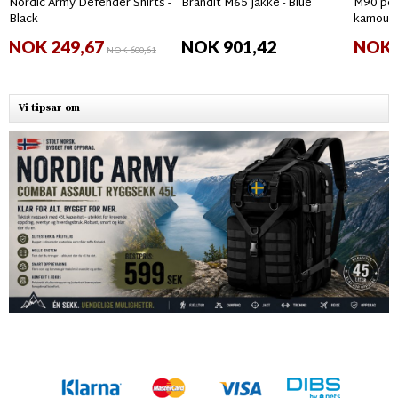
Nordic Army Defender Shirts -
Brandit M65 Jakke - Blue
M90 per
Black
kamouf
NOK 249,67
NOK 901,42
NOK 
NOK 600,61
Vi tipsar om