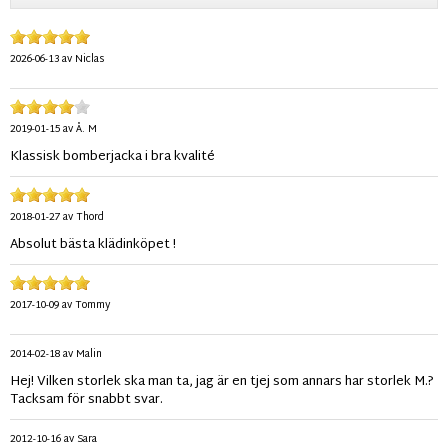
2026-06-13
av
Niclas
2019-01-15
av
Å. M
Klassisk bomberjacka i bra kvalité
2018-01-27
av
Thord
Absolut bästa klädinköpet !
2017-10-09
av
Tommy
2014-02-18
av
Malin
Hej! Vilken storlek ska man ta, jag är en tjej som annars har storlek M.?
Tacksam för snabbt svar.
2012-10-16
av
Sara