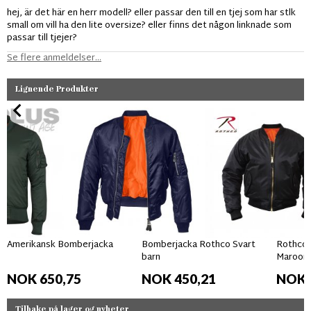
hej, är det här en herr modell? eller passar den till en tjej som har stlk
small om vill ha den lite oversize? eller finns det någon linknade som
passar till tjejer?
Se flere anmeldelser...
Lignende Produkter
Amerikansk Bomberjacka
Bomberjacka Rothco Svart
Rothco M
barn
Maroon
NOK 650,75
NOK 450,21
NOK 
Tilbake på lager og nyheter