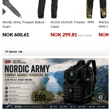
Nordic Army Trooper Bukse -
Active Stretch Trouser - M90
Matterho
Svart
Camo
M90 Ca
NOK 600,61
NOK 299,81
NOK 
NOK 700,88
Vi tipsar om