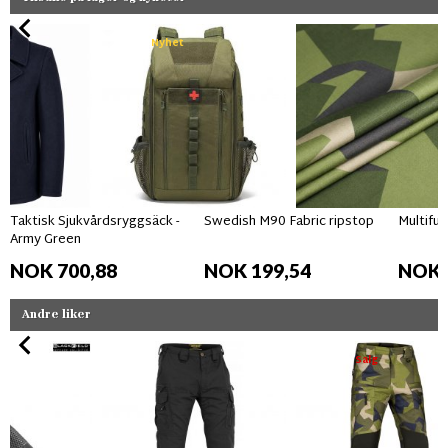
Nyhet
Taktisk Sjukvårdsryggsäck -
Swedish M90 Fabric ripstop
Multifun
Army Green
NOK 700,88
NOK 199,54
NOK 
Andre liker
Salg