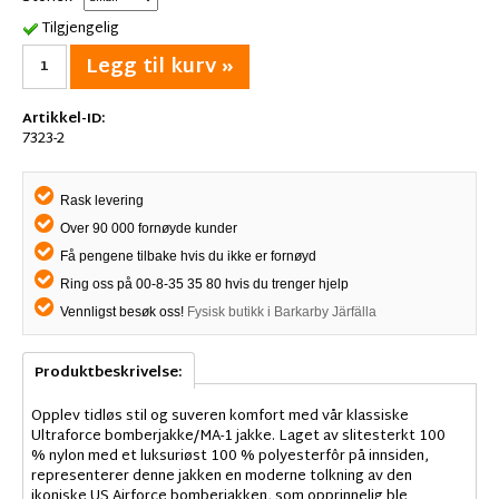
Tilgjengelig
Legg til kurv »
Artikkel-ID:
7323-2
Rask levering
Over 90 000 fornøyde kunder
Få pengene tilbake hvis du ikke er fornøyd
Ring oss på 00-8-35 35 80 hvis du trenger hjelp
Vennligst besøk oss!
Fysisk butikk i Barkarby Järfälla
Produktbeskrivelse:
Opplev tidløs stil og suveren komfort med vår klassiske
Ultraforce bomberjakke/MA-1 jakke. Laget av slitesterkt 100
% nylon med et luksuriøst 100 % polyesterfôr på innsiden,
representerer denne jakken en moderne tolkning av den
ikoniske US Airforce bomberjakken, som opprinnelig ble