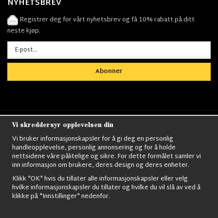
NYHETSBREV
Registrer deg for vårt nyhetsbrev og få 10% rabatt på ditt
neste kjøp.
Abonner
Vi skreddersyr opplevelsen din
Nordens största utbud av
Militärkläder
,
M90
kläder,
Militärtöverskott,
Militärutrustning
,
Ordningsvakt
Vi bruker informasjonskapsler for å gi deg en personlig
utrustning,
väktarkläder
,
Militärbyxor,
Militärjackor,
M65
handleopplevelse, personlig annonsering og for å holde
Jackor,
Bomberjackor,
Militärkängor,
Militära Ryggsäckar,
Vintage Army
nettsidene våre pålitelige og sikre. For dette formålet samler vi
kläder,
Sjömanskläder
,
Paracord
,
Gasmask
,
Ghillie
inn informasjon om brukere, deres design og deres enheter.
Suits
,
Militärknivar
,
Militärklockor
,
Knivhandskar
,
Natotröjor
och mycket mer..
Klikk "OK" hvis du tillater alle informasjonskapsler eller velg
hvilke informasjonskapsler du tillater og hvilke du vil slå av ved å
klikke på "Innstillinger" nedenfor.