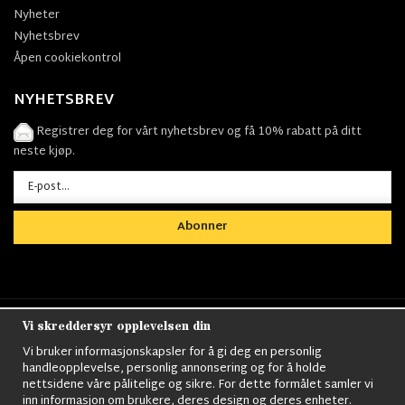
Nyheter
Nyhetsbrev
Åpen cookiekontrol
NYHETSBREV
Registrer deg for vårt nyhetsbrev og få 10% rabatt på ditt
neste kjøp.
Abonner
Vi skreddersyr opplevelsen din
Nordens största utbud av
Militärkläder
,
M90
kläder,
Militärtöverskott,
Militärutrustning
,
Ordningsvakt
Vi bruker informasjonskapsler for å gi deg en personlig
utrustning,
väktarkläder
,
Militärbyxor,
Militärjackor,
M65
handleopplevelse, personlig annonsering og for å holde
Jackor,
Bomberjackor,
Militärkängor,
Militära Ryggsäckar,
Vintage Army
nettsidene våre pålitelige og sikre. For dette formålet samler vi
kläder,
Sjömanskläder
,
Paracord
,
Gasmask
,
Ghillie
inn informasjon om brukere, deres design og deres enheter.