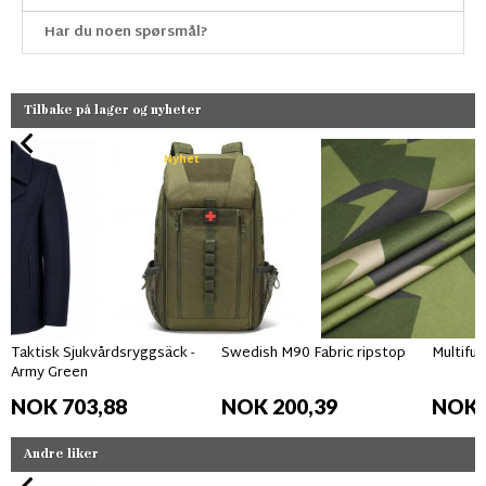
Har du noen spørsmål?
Tilbake på lager og nyheter
Nyhet
Taktisk Sjukvårdsryggsäck -
Swedish M90 Fabric ripstop
Multifun
Army Green
NOK 703,88
NOK 200,39
NOK 
Andre liker