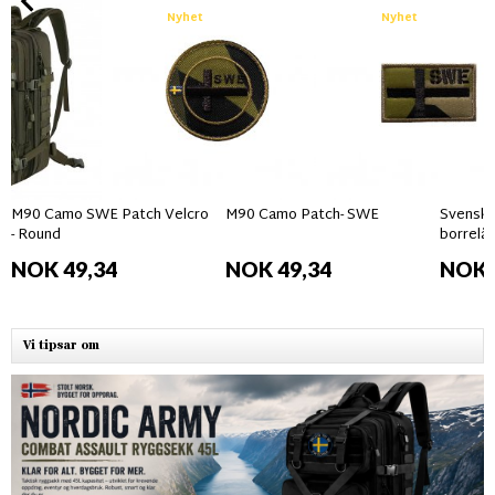
Nyhet
Nyhet
M90 Camo SWE Patch Velcro
M90 Camo Patch- SWE
Svensk 
- Round
borrelås
NOK 49,34
NOK 49,34
NOK 
Vi tipsar om