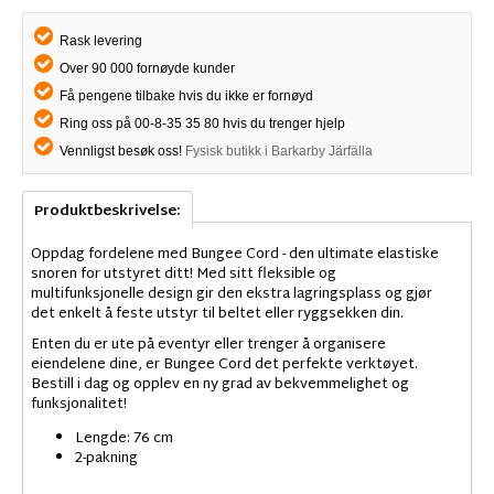
Rask levering
Over 90 000 fornøyde kunder
Få pengene tilbake hvis du ikke er fornøyd
Ring oss på 00-8-35 35 80 hvis du trenger hjelp
Vennligst besøk oss!
Fysisk butikk i Barkarby Järfälla
Produktbeskrivelse:
Oppdag fordelene med Bungee Cord - den ultimate elastiske
snoren for utstyret ditt! Med sitt fleksible og
multifunksjonelle design gir den ekstra lagringsplass og gjør
det enkelt å feste utstyr til beltet eller ryggsekken din.
Enten du er ute på eventyr eller trenger å organisere
eiendelene dine, er Bungee Cord det perfekte verktøyet.
Bestill i dag og opplev en ny grad av bekvemmelighet og
funksjonalitet!
Lengde: 76 cm
2-pakning