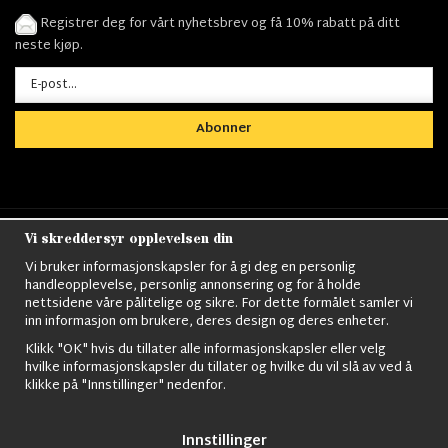
Registrer deg for vårt nyhetsbrev og få 10% rabatt på ditt
neste kjøp.
Abonner
Vi skreddersyr opplevelsen din
Nordens största utbud av
Militärkläder
,
M90
kläder,
Militärtöverskott,
Militärutrustning
,
Ordningsvakt
Vi bruker informasjonskapsler for å gi deg en personlig
utrustning,
väktarkläder
,
Militärbyxor,
Militärjackor,
M65
handleopplevelse, personlig annonsering og for å holde
Jackor,
Bomberjackor,
Militärkängor,
Militära Ryggsäckar,
Vintage Army
nettsidene våre pålitelige og sikre. For dette formålet samler vi
kläder,
Sjömanskläder
,
Paracord
,
Gasmask
,
Ghillie
inn informasjon om brukere, deres design og deres enheter.
Suits
,
Militärknivar
,
Militärklockor
,
Knivhandskar
,
Natotröjor
och mycket mer..
Klikk "OK" hvis du tillater alle informasjonskapsler eller velg
hvilke informasjonskapsler du tillater og hvilke du vil slå av ved å
klikke på "Innstillinger" nedenfor.
Innstillinger