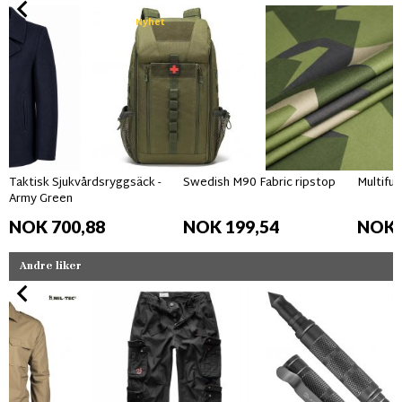
Nyhet
Taktisk Sjukvårdsryggsäck -
Swedish M90 Fabric ripstop
Multifun
Army Green
NOK 700,88
NOK 199,54
NOK 
Andre liker