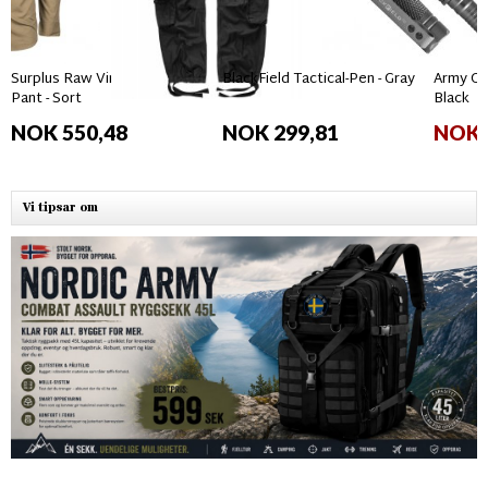
Surplus Raw Vintage Airborne
BlackField Tactical-Pen - Gray
Army Gro
Pant - Sort
Black
NOK 550,48
NOK 299,81
NOK 
Vi tipsar om