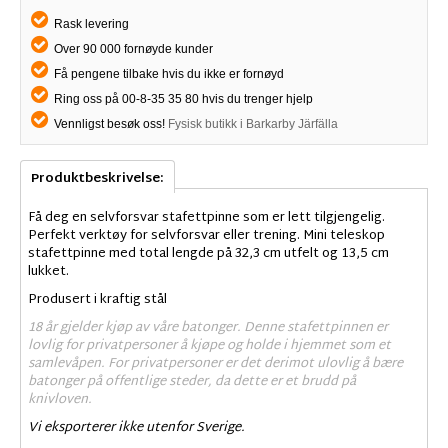
Rask levering
Over 90 000 fornøyde kunder
Få pengene tilbake hvis du ikke er fornøyd
Ring oss på 00-8-35 35 80 hvis du trenger hjelp
Vennligst besøk oss!
Fysisk butikk i Barkarby Järfälla
Produktbeskrivelse:
Få deg en selvforsvar stafettpinne som er lett tilgjengelig.
Perfekt verktøy for selvforsvar eller trening. Mini teleskop
stafettpinne med total lengde på 32,3 cm utfelt og 13,5 cm
lukket.
Produsert i kraftig stål
18 år gjelder kjøp av våre batonger. Denne stafettpinnen er
lovlig for privatpersoner å kjøpe og holde i hjemmet som et
samlevåpen. For privatpersoner er det derimot ulovlig å bære
batonger på offentlige steder, da dette er et brudd på
knivloven.
Vi eksporterer ikke utenfor Sverige.