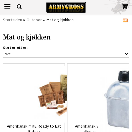
Startsiden
»
Outdoor
»
Mat og kjøkken
Mat og kjøkken
Sorter etter:
Amerikansk MRE Ready to Eat
Amerikansk Vattenflaska i
Ration
Aluminum 1 liter