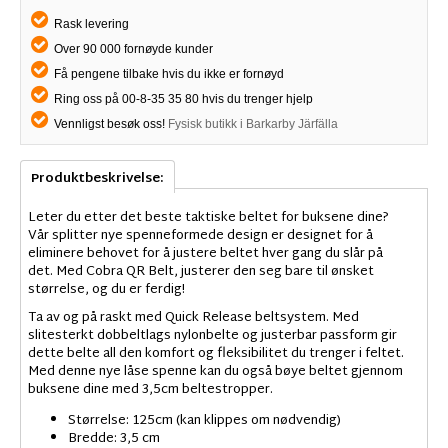
Rask levering
Over 90 000 fornøyde kunder
Få pengene tilbake hvis du ikke er fornøyd
Ring oss på 00-8-35 35 80 hvis du trenger hjelp
Vennligst besøk oss!
Fysisk butikk i Barkarby Järfälla
Produktbeskrivelse:
Leter du etter det beste taktiske beltet for buksene dine?
Vår splitter nye spenneformede design er designet for å
eliminere behovet for å justere beltet hver gang du slår på
det. Med Cobra QR Belt, justerer den seg bare til ønsket
størrelse, og du er ferdig!
Ta av og på raskt med Quick Release beltsystem. Med
slitesterkt dobbeltlags nylonbelte og justerbar passform gir
dette belte all den komfort og fleksibilitet du trenger i feltet.
Med denne nye låse spenne kan du også bøye beltet gjennom
buksene dine med 3,5cm beltestropper.
Størrelse: 125cm (kan klippes om nødvendig)
Bredde: 3,5 cm