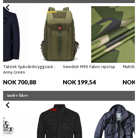
Nyhet
Taktisk Sjukvårdsryggsäck -
Swedish M90 Fabric ripstop
Multifun
Army Green
NOK 700,88
NOK 199,54
NOK 
Andre liker
Salg