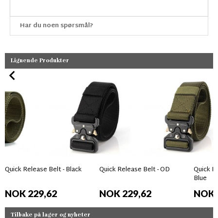
Har du noen spørsmål?
Lignende Produkter
Quick Release Belt - Black
Quick Release Belt - OD
Quick Re
Blue
NOK 229,62
NOK 229,62
NOK 
Tilbake på lager og nyheter