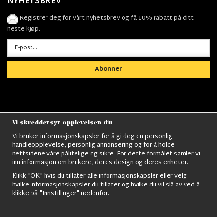
NYHETSBREV
Registrer deg for vårt nyhetsbrev og få 10% rabatt på ditt
neste kjøp.
Abonner
Vi skreddersyr opplevelsen din
Nordens största utbud av
Militärkläder
,
M90
kläder,
Militärtöverskott,
Militärutrustning
,
Ordningsvakt
Vi bruker informasjonskapsler for å gi deg en personlig
utrustning,
väktarkläder
,
Militärbyxor,
Militärjackor,
M65
handleopplevelse, personlig annonsering og for å holde
Jackor,
Bomberjackor,
Militärkängor,
Militära Ryggsäckar,
Vintage Army
nettsidene våre pålitelige og sikre. For dette formålet samler vi
kläder,
Sjömanskläder
,
Paracord
,
Gasmask
,
Ghillie
inn informasjon om brukere, deres design og deres enheter.
Suits
,
Militärknivar
,
Militärklockor
,
Knivhandskar
,
Natotröjor
och mycket mer..
Klikk "OK" hvis du tillater alle informasjonskapsler eller velg
hvilke informasjonskapsler du tillater og hvilke du vil slå av ved å
klikke på "Innstillinger" nedenfor.