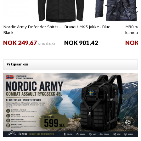
Nordic Army Defender Shirts -
Brandit M65 Jakke - Blue
M90 per
Black
kamouf
NOK 249,67
NOK 901,42
NOK 
NOK 600,61
Vi tipsar om