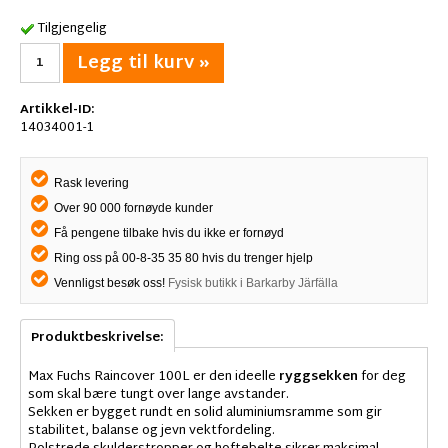
Tilgjengelig
Legg til kurv »
Artikkel-ID:
14034001-1
Rask levering
Over 90 000 fornøyde kunder
Få pengene tilbake hvis du ikke er fornøyd
Ring oss på 00-8-35 35 80 hvis du trenger hjelp
Vennligst besøk oss!
Fysisk butikk i Barkarby Järfälla
Produktbeskrivelse:
Max Fuchs Raincover 100L er den ideelle
ryggsekken
for deg
som skal bære tungt over lange avstander.
Sekken er bygget rundt en solid aluminiumsramme som gir
stabilitet, balanse og jevn vektfordeling.