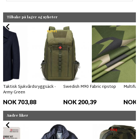
Tilbake på lager og nyheter
Nyhet
Taktisk Sjukvårdsryggsäck -
Swedish M90 Fabric ripstop
Multifun
Army Green
NOK 703,88
NOK 200,39
NOK 
Andre liker
Salg