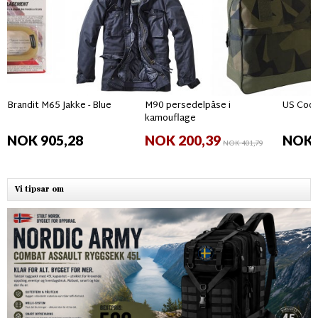
Brandit M65 Jakke - Blue
M90 persedelpåse i
US Coop
kamouflage
NOK 905,28
NOK 200,39
NOK 
NOK 401,79
Vi tipsar om