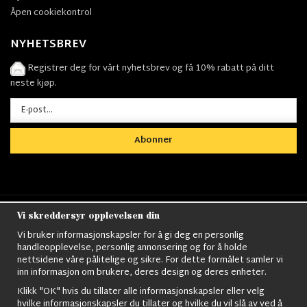
Åpen cookiekontrol
NYHETSBREV
Registrer deg for vårt nyhetsbrev og få 10% rabatt på ditt
neste kjøp.
Abonner
Vi skreddersyr opplevelsen din
Nordens största utbud av
Militärkläder
,
M90
kläder,
Militärtöverskott,
Militärutrustning
,
Ordningsvakt
Vi bruker informasjonskapsler for å gi deg en personlig
utrustning,
väktarkläder
,
Militärbyxor,
Militärjackor,
M65
handleopplevelse, personlig annonsering og for å holde
Jackor,
Bomberjackor,
Militärkängor,
Militära Ryggsäckar,
Vintage Army
nettsidene våre pålitelige og sikre. For dette formålet samler vi
kläder,
Sjömanskläder
,
Paracord
,
Gasmask
,
Ghillie
inn informasjon om brukere, deres design og deres enheter.
Suits
,
Militärknivar
,
Militärklockor
,
Knivhandskar
,
Natotröjor
och mycket mer..
Klikk "OK" hvis du tillater alle informasjonskapsler eller velg
hvilke informasjonskapsler du tillater og hvilke du vil slå av ved å