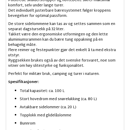
Polstrede skulderstropper og hoftebelte sikrer maksimal
komfort, selv under lange turer.
Det individuelt justerbare bæresystemet følger kroppens
bevegelser for optimal passform.
De store sidelommene kan tas av og settes sammen som en
separat dagstursekk på 32 liter.
Takket være den ergonomiske utformingen og den lette
aluminiumsrammen kan du bære tung oppakning på en
behagelig måte.
Flere reimer og festepunkter gjør det enkelt å ta med ekstra
utstyr.
Ryggsekken brukes også av det svenske forsvaret, noe som
vitner om høy slitestyrke og funksjonalitet.
Perfekt for militær bruk, camping og turer i naturen.
Spesifikasjoner:
Total kapasitet: ca. 100 L
Stort hovedrom med snørelukking (ca. 80 L)
Avtakbare sidelommer (ca. 20 L)
Topplokk med glidelåslomme
Bunnrom