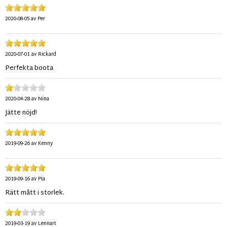
2020-08-05
av
Per
2020-07-01
av
Rickard
Perfekta boota
2020-04-28
av
Nina
Jätte nöjd!
2019-09-26
av
Kenny
2019-09-16
av
Pia
Rätt mått i storlek.
2019-03-19
av
Lennart