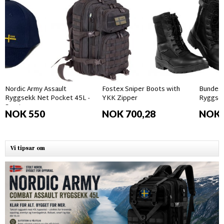
Nordic Army Assault
Fostex Sniper Boots with
Bundes
Ryggsekk Net Pocket 45L -
YKK Zipper
Ryggsek
Svart
camo
NOK 550
NOK 700,28
NOK 
Vi tipsar om