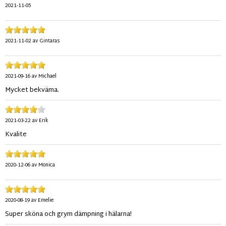
2021-11-05
2021-11-02
av
Gintaras
2021-09-16
av
Michael
Mycket bekväma.
2021-03-22
av
Erik
Kvalite
2020-12-06
av
Monica
2020-08-19
av
Emelie
Super sköna och grym dämpning i hälarna!