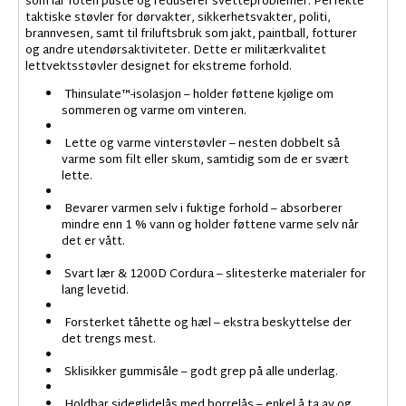
som lar foten puste og reduserer svetteproblemer. Perfekte
taktiske støvler for dørvakter, sikkerhetsvakter, politi,
brannvesen, samt til friluftsbruk som jakt, paintball, fotturer
og andre utendørsaktiviteter. Dette er militærkvalitet
lettvektsstøvler designet for ekstreme forhold.
Thinsulate™-isolasjon – holder føttene kjølige om
sommeren og varme om vinteren.
Lette og varme vinterstøvler – nesten dobbelt så
varme som filt eller skum, samtidig som de er svært
lette.
Bevarer varmen selv i fuktige forhold – absorberer
mindre enn 1 % vann og holder føttene varme selv når
det er vått.
Svart lær & 1200D Cordura – slitesterke materialer for
lang levetid.
Forsterket tåhette og hæl – ekstra beskyttelse der
det trengs mest.
Sklisikker gummisåle – godt grep på alle underlag.
Holdbar sideglidelås med borrelås – enkel å ta av og