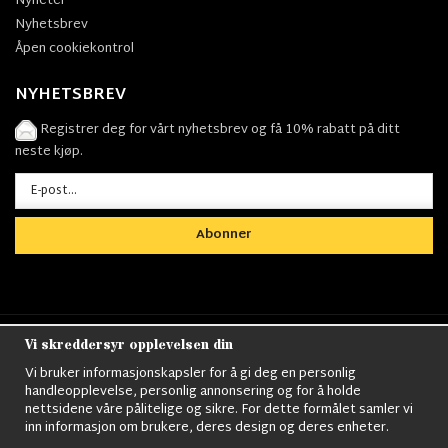
Nyheter
Nyhetsbrev
Åpen cookiekontrol
NYHETSBREV
Registrer deg for vårt nyhetsbrev og få 10% rabatt på ditt
neste kjøp.
Abonner
Vi skreddersyr opplevelsen din
Nordens största utbud av
Militärkläder
,
M90
kläder,
Militärtöverskott,
Militärutrustning
,
Ordningsvakt
Vi bruker informasjonskapsler for å gi deg en personlig
utrustning,
väktarkläder
,
Militärbyxor,
Militärjackor,
M65
handleopplevelse, personlig annonsering og for å holde
Jackor,
Bomberjackor,
Militärkängor,
Militära Ryggsäckar,
Vintage Army
nettsidene våre pålitelige og sikre. For dette formålet samler vi
kläder,
Sjömanskläder
,
Paracord
,
Gasmask
,
Ghillie
inn informasjon om brukere, deres design og deres enheter.
Suits
,
Militärknivar
,
Militärklockor
,
Knivhandskar
,
Natotröjor
och mycket mer..