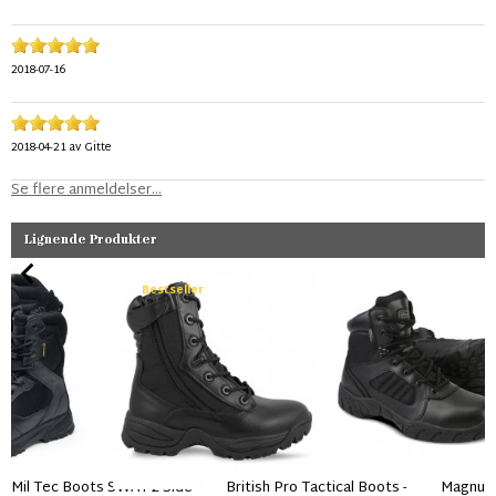
2018-07-16
2018-04-21
av
Gitte
Se flere anmeldelser...
Lignende Produkter
Bestseller
Mil Tec Boots SWAT 2 Side
British Pro Tactical Boots -
Magnum 