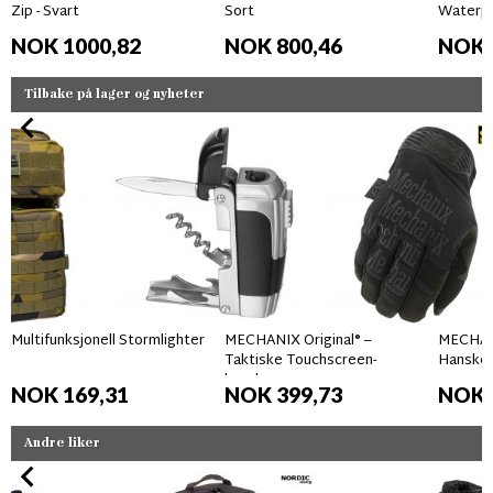
Zip - Svart
Sort
Waterpr
NOK 1000,82
NOK 800,46
NOK 
Tilbake på lager og nyheter
Multifunksjonell Stormlighter
MECHANIX Original® –
MECHAN
Taktiske Touchscreen-
Hansker
hansker
NOK 169,31
NOK 399,73
NOK 
Andre liker