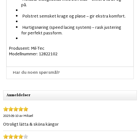
på.
Polstret semsket krage og pløse – gir ekstra komfort.
Hurtigsnøring (speed lacing system) – rask justering
for perfekt passform.
Produsent: Mil-Tec
Modellnummer: 12822102
Har du noen spørsmål?
Anmeldelser
2025-09-10
av
Mikael
Otroligt lätta & sköna kängor